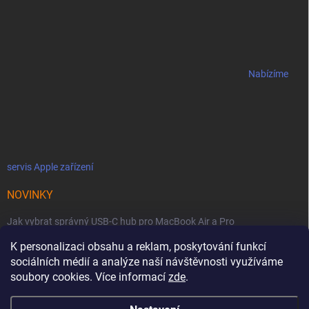
Nabízíme
servis Apple zařízení
NOVINKY
Jak vybrat správný USB-C hub pro MacBook Air a Pro
K personalizaci obsahu a reklam, poskytování funkcí
Jaké podmínky jsou u licencí OWC SoftRAID ?
sociálních médií a analýze naší návštěvnosti využíváme
OWC Thunderbolt 5 Dual 10GbE: Síťová bestie se dvěma 10GbE porty
soubory cookies. Více informací
zde
.