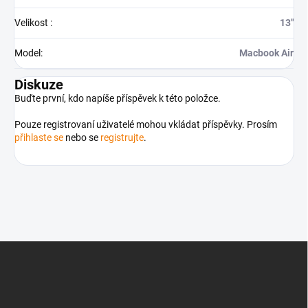
Velikost
:
13"
Model
:
Macbook Air
Diskuze
Buďte první, kdo napíše příspěvek k této položce.
Pouze registrovaní uživatelé mohou vkládat příspěvky. Prosím
přihlaste se
nebo se
registrujte
.
Z
á
p
a