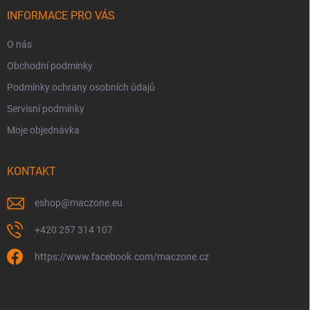
t
í
INFORMACE PRO VÁS
O nás
Obchodní podmínky
Podmínky ochrany osobních údajů
Servisní podmínky
Moje objednávka
KONTAKT
eshop
@
maczone.eu
+420 257 314 107
https://www.facebook.com/maczone.cz