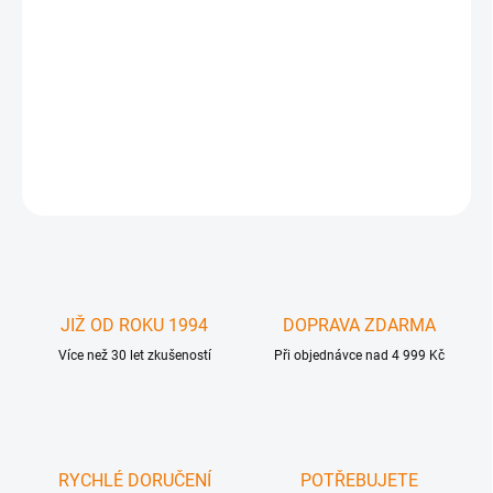
Apple MacBook AIR 13 1st gen CPU fan assembly větráček a
thermal module 922-8316 , 607-0864 . Nutná odborná instalace ,
není určeno pro koncový prodej . Prodej pouze právnickýmm
osobám ( IČO ) .
DETAILNÍ INFORMACE
ZEPTAT SE
JIŽ OD ROKU 1994
DOPRAVA ZDARMA
Více než 30 let zkušeností
Při objednávce nad 4 999 Kč
RYCHLÉ DORUČENÍ
POTŘEBUJETE