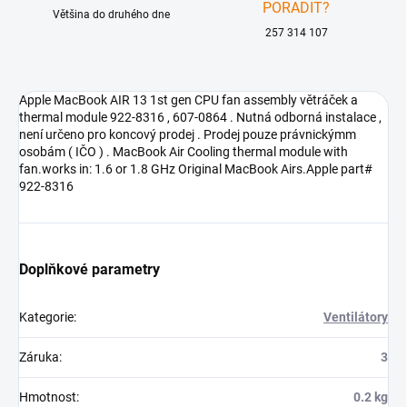
PORADIT?
Většina do druhého dne
257 314 107
Apple MacBook AIR 13 1st gen CPU fan assembly větráček a
thermal module 922-8316 , 607-0864 . Nutná odborná instalace ,
není určeno pro koncový prodej . Prodej pouze právnickýmm
osobám ( IČO ) . MacBook Air Cooling thermal module with
fan.works in: 1.6 or 1.8 GHz Original MacBook Airs.Apple part#
922-8316
Doplňkové parametry
Kategorie
:
Ventilátory
Záruka
:
3
Hmotnost
:
0.2 kg