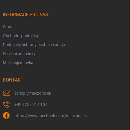
a
t
í
INFORMACE PRO VÁS
O nás
Obchodní podmínky
Podmínky ochrany osobních údajů
Servisní podmínky
Moje objednávka
KONTAKT
eshop
@
maczone.eu
+420 257 314 107
https://www.facebook.com/maczone.cz