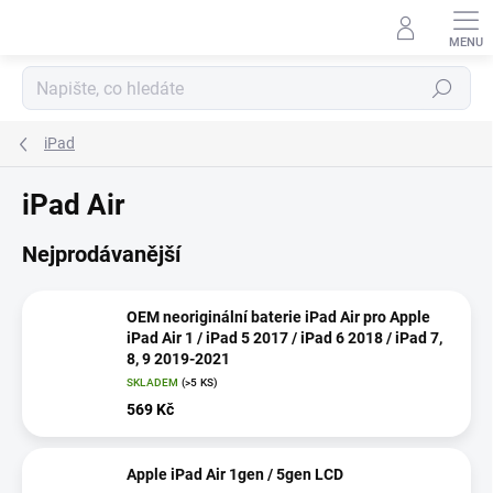
Přejít
na
obsah
Hledat
iPad
iPad Air
Nejprodávanější
OEM neoriginální baterie iPad Air pro Apple
iPad Air 1 / iPad 5 2017 / iPad 6 2018 / iPad 7,
8, 9 2019-2021
SKLADEM
(>5 KS)
569 Kč
Apple iPad Air 1gen / 5gen LCD