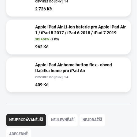
OBVYKLE DO [DNY]: 14
2 726 Kč
Apple iPad Air Li-ion baterie pro Apple iPad Air
1 / iPad 5 2017 / iPad 6 2018 / iPad 7 2019
SKLADEM
(1 KS)
962 Kč
Apple iPad Air home button flex - obvod
tlačítka home pro iPad Air
OBVYKLE DO [DNY]: 14
409 Kč
Ř
a
NEJPRODÁVANĚJŠÍ
NEJLEVNĚJŠÍ
NEJDRAŽŠÍ
z
e
ABECEDNĚ