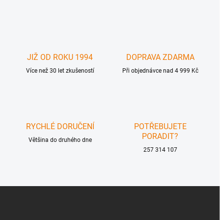
v
l
á
d
a
c
JIŽ OD ROKU 1994
DOPRAVA ZDARMA
í
Více než 30 let zkušeností
p
Při objednávce nad 4 999 Kč
r
v
k
y
v
RYCHLÉ DORUČENÍ
POTŘEBUJETE
ý
PORADIT?
p
Většina do druhého dne
i
257 314 107
s
u
Z
á
p