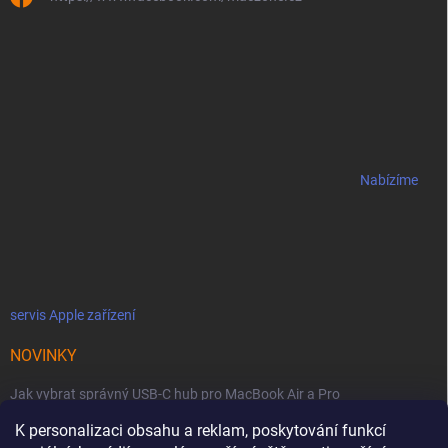
Nabízíme
servis Apple zařízení
NOVINKY
Jak vybrat správný USB-C hub pro MacBook Air a Pro
K personalizaci obsahu a reklam, poskytování funkcí
Jaké podmínky jsou u licencí OWC SoftRAID ?