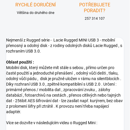
RYCHLÉ DORUČENÍ
POTŘEBUJETE
PORADIT?
Většina do druhého dne
257 314 107
Nejmenší z Rugged série - Lacie Rugged MINI USB 3 - mobilní
přenosný a odolný disk - z rodiny odolných disků Lacie Rugged , s
rozhraním USB 3.0.
Oblast použití :
Mobilní disk, který můžete mít stále s sebou , přímo určen pro
časté použití a jednoduché přenášení , odolný vůči dešti , tlaku,
odolný vůči pádu , disk je pružně uložen v rámu na silentblocích .
Díky rozhraní USB 3.0 , zpětně kompatibliní s USB 2.0 . Určení :
primárně přenos / mobilita dat , zpracování zvuku , zálohy
databází , fotoarchivů na cestách , přenos citlivých nebo tajných
dat - 256bit AES šifrování dat - lze zasílat např. kurýrem, bez obav
z prolomení šifry při ztrátě . K provozu není třeba napájecí
adaptér.
Více se dozvíte v následujícím videu o Rugged Mini :