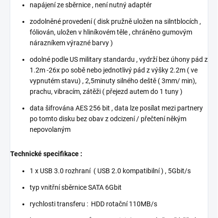
napájení ze sběrnice , není nutný adaptér
zodolněné provedení ( disk pružně uložen na silntblocích ,
fóliován, uložen v hliníkovém těle , chráněno gumovým
nárazníkem výrazné barvy )
odolné podle US military standardu , vydrží bez úhony pád z
1.2m -26x po sobě nebo jednotlivý pád z výšky 2.2m ( ve
vypnutém stavu) , 2,5minuty silného deště ( 3mm/ min),
prachu, vibracím, zátěži ( přejezd autem do 1 tuny )
data šifrována AES 256 bit , data lze posílat mezi partnery
po tomto disku bez obav z odcizení / přečtení někým
nepovolaným
Technické specifikace :
1 x USB 3.0 rozhraní ( USB 2.0 kompatibilní ) , 5Gbit/s
typ vnitřní sběrnice SATA 6Gbit
rychlosti transferu : HDD rotační 110MB/s