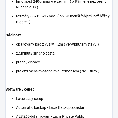
hmotnost 240gramů -verze mini ( o 8% méně než běžný
Rugged disk )
rozměry 86x135x19mm ( o 25% menší "objem" než běžný
rugged )
Odolnost :
opakovaný pád z výšky 1,2m ( ve vypnutém stavu )
2,5minuty silného deště
prach , vibrace
přejezd menším osobním automobilem ( do 1 tuny )
Software v ceně :
Lacie easy setup
Automatic backup - Lacie Backup assistant
AES 265-bit šifrování - Lacie Private Public