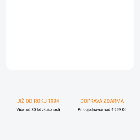
Nejmenší z Rugged série - Lacie Rugged MINI USB 3 - mobilní
přenosný a odolný disk - z rodiny odolných disků Lacie Rugged , s
rozhraním USB 3.0. Oblast použití : Mobilní disk, který můžete mít
stále s sebou , přímo určen pro časté použití a jednoduc
DETAILNÍ INFORMACE
ZEPTAT SE
JIŽ OD ROKU 1994
DOPRAVA ZDARMA
Více než 30 let zkušeností
Při objednávce nad 4 999 Kč