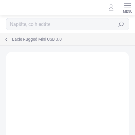
Přejít
na
obsah
Hledat
Lacie Rugged Mini USB 3.0
Neohodnoceno
Podrobnosti hodnocení
ZNAČKA:
LACIE
AKCE