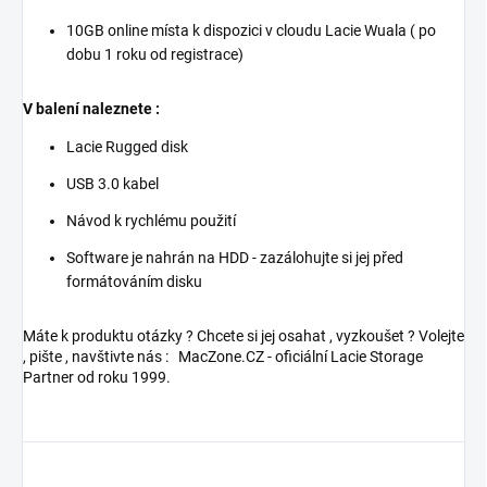
10GB online místa k dispozici v cloudu Lacie Wuala ( po
dobu 1 roku od registrace)
V balení naleznete :
Lacie Rugged disk
USB 3.0 kabel
Návod k rychlému použití
Software je nahrán na HDD - zazálohujte si jej před
formátováním disku
Máte k produktu otázky ? Chcete si jej osahat , vyzkoušet ? Volejte
, pište , navštivte nás : MacZone.CZ - oficiální Lacie Storage
Partner od roku 1999.