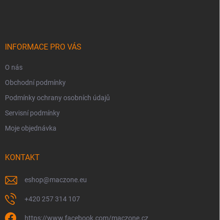
á
p
a
t
í
INFORMACE PRO VÁS
O nás
Obchodní podmínky
Podmínky ochrany osobních údajů
Servisní podmínky
Moje objednávka
KONTAKT
eshop
@
maczone.eu
+420 257 314 107
https://www.facebook.com/maczone.cz