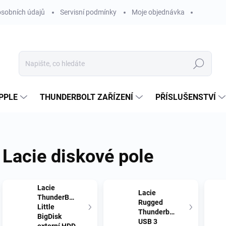
sobních údajů
Servisní podmínky
Moje objednávka
Hledat
PPLE
THUNDERBOLT ZAŘÍZENÍ
PŘÍSLUŠENSTVÍ
Lacie diskové pole
Lacie
Lacie
ThunderBolt
Rugged
Little
Thunderbolt
BigDisk
USB 3