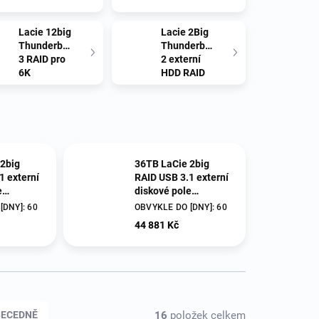
Lacie 12big
Lacie 2Big
Thunderbolt
Thunderbolt
3 RAID pro
2 externí
6K
HDD RAID
2big
36TB LaCie 2big
1 externí
RAID USB 3.1 externí
e
diskové pole
800
STHJ36000800
[DNY]: 60
OBVYKLE DO [DNY]: 60
44 881 Kč
16
položek celkem
BECEDNĚ