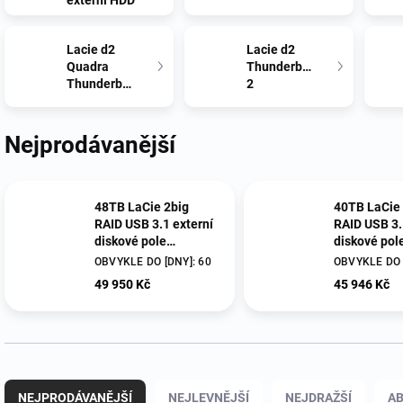
externí HDD
Lacie d2
Lacie d2
Quadra
Thunderbolt
Thunderbolt
2
Nejprodávanější
48TB LaCie 2big
40TB LaCie 
RAID USB 3.1 externí
RAID USB 3.
diskové pole
diskové pol
STHJ48000800
STHJ40000
OBVYKLE DO [DNY]: 60
OBVYKLE DO 
49 950 Kč
45 946 Kč
Ř
a
NEJPRODÁVANĚJŠÍ
NEJLEVNĚJŠÍ
NEJDRAŽŠÍ
A