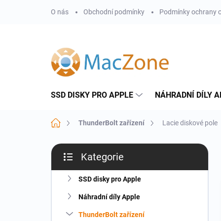
Přejít
O nás
Obchodní podmínky
Podmínky ochrany o
na
obsah
SSD DISKY PRO APPLE
NÁHRADNÍ DÍLY A
Domů
ThunderBolt zařízení
Lacie diskové pole
P
Kategorie
o
Přeskočit
s
kategorie
t
SSD disky pro Apple
r
Náhradní díly Apple
a
n
ThunderBolt zařízení