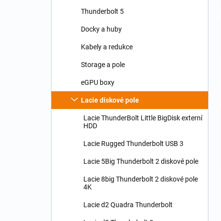
n
Thunderbolt 5
í
p
Docky a huby
a
n
Kabely a redukce
e
Storage a pole
l
eGPU boxy
Lacie diskové pole
Lacie ThunderBolt Little BigDisk externí
HDD
Lacie Rugged Thunderbolt USB 3
Lacie 5Big Thunderbolt 2 diskové pole
Lacie 8big Thunderbolt 2 diskové pole
4K
Lacie d2 Quadra Thunderbolt