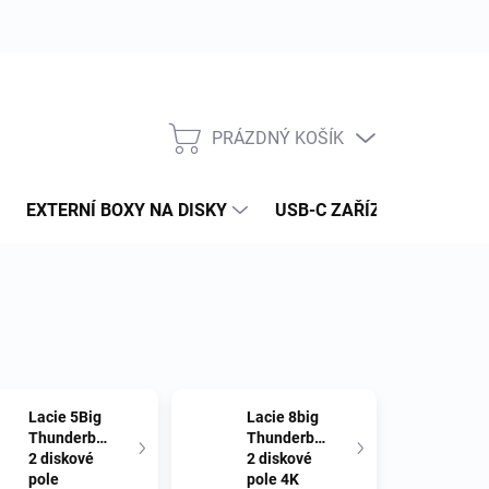
PRÁZDNÝ KOŠÍK
NÁKUPNÍ
KOŠÍK
EXTERNÍ BOXY NA DISKY
USB-C ZAŘÍZENÍ
PAM
Lacie 5Big
Lacie 8big
Thunderbolt
Thunderbolt
2 diskové
2 diskové
pole
pole 4K