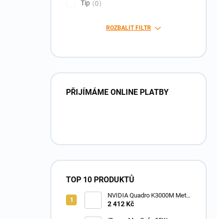
Tip
0
ROZBALIT FILTR
PŘIJÍMÁME ONLINE PLATBY
TOP 10 PRODUKTŮ
NVIDIA Quadro K3000M Metal
2GB MXM grafická karta
2 412 Kč
Apple iMac 27 " 2011