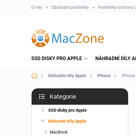
Přejít
O nás
Obchodní podmínky
Podmínky ochrany o
na
obsah
SSD DISKY PRO APPLE
NÁHRADNÍ DÍLY A
Domů
Náhradní díly Apple
iPhone
iPhone
P
Kategorie
o
Přeskočit
s
kategorie
t
SSD disky pro Apple
r
Náhradní díly Apple
a
n
MacBook