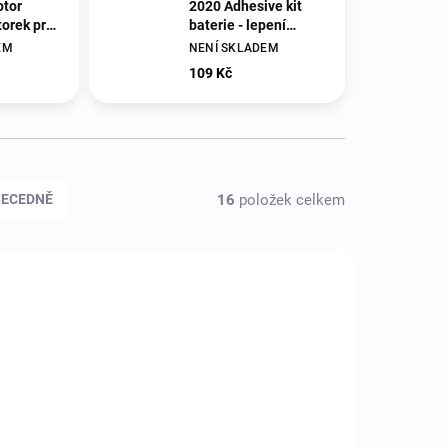
otor
2020 Adhesive kit
torek pro
baterie - lepení
ptic
baterie pro 8 / SE
EM
NENÍ SKLADEM
2020
109 Kč
16
položek celkem
BECEDNĚ
IPH8-16
APL-IPH8-14