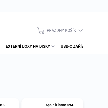
PRÁZDNÝ KOŠÍK
NÁKUPNÍ
KOŠÍK
EXTERNÍ BOXY NA DISKY
USB-C ZAŘÍZENÍ
PAM
e 8
Apple iPhone 8/SE