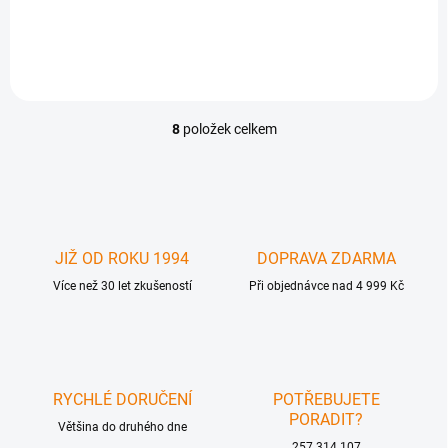
neprodejné - prodej pouze se
.Samostatně neprodejné -
servisem ( výměnou)
prodej pouze se servisem (
výměnou)
8
položek celkem
O
v
l
á
d
a
c
JIŽ OD ROKU 1994
DOPRAVA ZDARMA
í
Více než 30 let zkušeností
p
Při objednávce nad 4 999 Kč
r
v
k
y
v
RYCHLÉ DORUČENÍ
POTŘEBUJETE
ý
PORADIT?
p
Většina do druhého dne
i
257 314 107