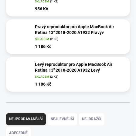
SKLADEM
(1 KS)
956 Kč
Pravý reproduktor pro Apple MacBook Air
Retina 13" 2018-2020 A1932 Pravýv
SKLADEM
(2 KS)
1 186 Kč
Levý reproduktor pro Apple MacBook Air
Retina 13" 2018-2020 A1932 Levý
SKLADEM
(2 KS)
1 186 Kč
Ř
a
NEJPRODÁVANĚJŠÍ
NEJLEVNĚJŠÍ
NEJDRAŽŠÍ
z
e
ABECEDNĚ