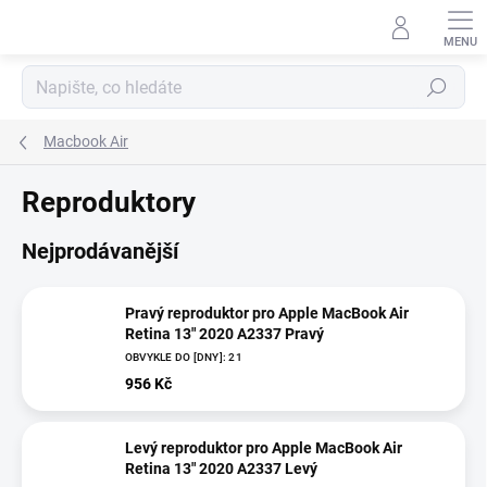
Přejít
na
obsah
Hledat
Macbook Air
Reproduktory
Nejprodávanější
Pravý reproduktor pro Apple MacBook Air
Retina 13" 2020 A2337 Pravý
OBVYKLE DO [DNY]: 21
956 Kč
Levý reproduktor pro Apple MacBook Air
Retina 13" 2020 A2337 Levý