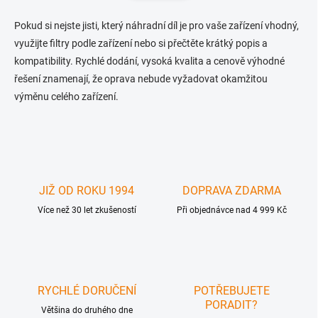
n
a
k
c
Pokud si nejste jisti, který náhradní díl je pro vaše zařízení vhodný,
o
í
využijte filtry podle zařízení nebo si přečtěte krátký popis a
p
v
kompatibility. Rychlé dodání, vysoká kvalita a cenově výhodné
r
á
řešení znamenají, že oprava nebude vyžadovat okamžitou
v
n
k
výměnu celého zařízení.
í
y
v
ý
p
i
s
u
JIŽ OD ROKU 1994
DOPRAVA ZDARMA
Více než 30 let zkušeností
Při objednávce nad 4 999 Kč
RYCHLÉ DORUČENÍ
POTŘEBUJETE
PORADIT?
Většina do druhého dne