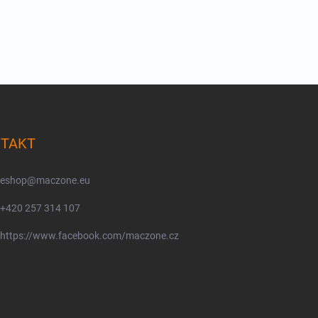
TAKT
eshop
@
maczone.eu
+420 257 314 107
https://www.facebook.com/maczone.cz