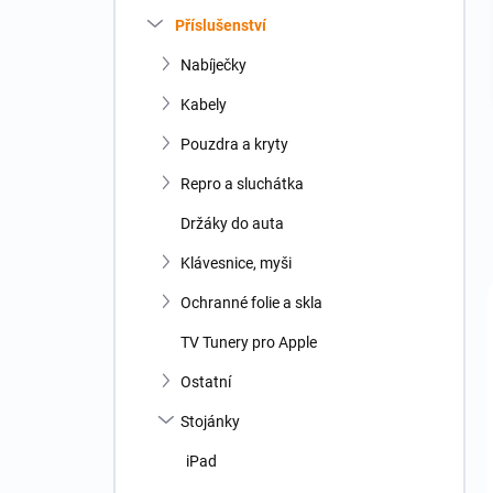
n
Příslušenství
í
p
Nabíječky
a
n
Kabely
e
Pouzdra a kryty
l
Repro a sluchátka
Držáky do auta
Klávesnice, myši
Ochranné folie a skla
TV Tunery pro Apple
Ostatní
Stojánky
iPad