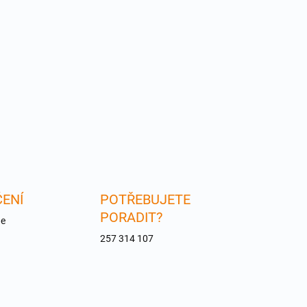
ENÍ
POTŘEBUJETE
PORADIT?
ne
257 314 107