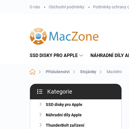
Přejít
O nás
Obchodní podmínky
Podmínky ochrany o
na
obsah
SSD DISKY PRO APPLE
NÁHRADNÍ DÍLY A
Domů
Příslušenství
Stojánky
MacMini
P
Kategorie
o
Přeskočit
s
kategorie
t
SSD disky pro Apple
r
Náhradní díly Apple
a
n
ThunderBolt zařízení