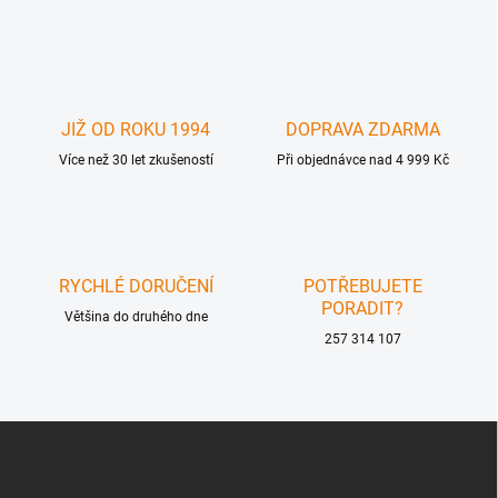
v
l
á
d
a
c
JIŽ OD ROKU 1994
DOPRAVA ZDARMA
í
Více než 30 let zkušeností
p
Při objednávce nad 4 999 Kč
r
v
k
y
v
RYCHLÉ DORUČENÍ
POTŘEBUJETE
ý
PORADIT?
p
Většina do druhého dne
i
257 314 107
s
u
Z
á
p