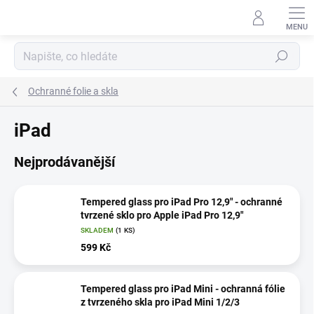
Přejít
na
obsah
Hledat
Ochranné folie a skla
iPad
Nejprodávanější
Tempered glass pro iPad Pro 12,9" - ochranné
tvrzené sklo pro Apple iPad Pro 12,9"
SKLADEM
(1 KS)
599 Kč
Tempered glass pro iPad Mini - ochranná fólie
z tvrzeného skla pro iPad Mini 1/2/3