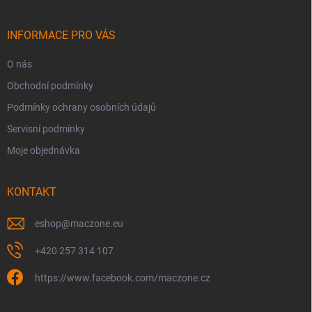
a
t
í
INFORMACE PRO VÁS
O nás
Obchodní podmínky
Podmínky ochrany osobních údajů
Servisní podmínky
Moje objednávka
KONTAKT
eshop
@
maczone.eu
+420 257 314 107
https://www.facebook.com/maczone.cz