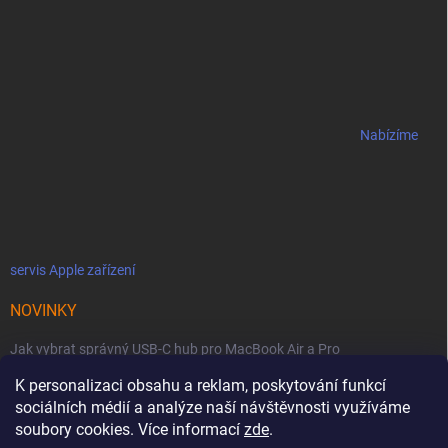
Nabízíme
servis Apple zařízení
NOVINKY
Jak vybrat správný USB-C hub pro MacBook Air a Pro
Jaké podmínky jsou u licencí OWC SoftRAID ?
K personalizaci obsahu a reklam, poskytování funkcí
sociálních médií a analýze naší návštěvnosti využíváme
OWC Thunderbolt 5 Dual 10GbE: Síťová bestie se dvěma 10GbE porty
soubory cookies. Více informací
zde
.