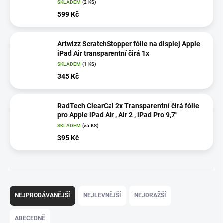
SKLADEM
(2 KS)
599 Kč
Artwizz ScratchStopper fólie na displej Apple
iPad Air transparentní čirá 1x
SKLADEM
(1 KS)
345 Kč
RadTech ClearCal 2x Transparentní čirá fólie
pro Apple iPad Air , Air 2 , iPad Pro 9,7"
SKLADEM
(>5 KS)
395 Kč
Ř
a
NEJPRODÁVANĚJŠÍ
NEJLEVNĚJŠÍ
NEJDRAŽŠÍ
z
e
ABECEDNĚ