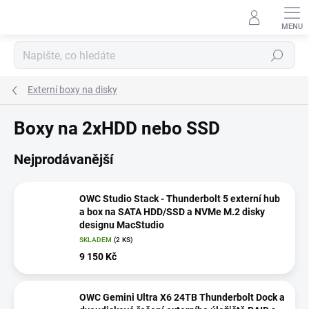
Přejít
na
obsah
Hledat
Externí boxy na disky
Boxy na 2xHDD nebo SSD
Nejprodávanější
OWC Studio Stack - Thunderbolt 5 externí hub
a box na SATA HDD/SSD a NVMe M.2 disky
designu MacStudio
SKLADEM
(2 KS)
9 150 Kč
OWC Gemini Ultra X6 24TB Thunderbolt Dock a