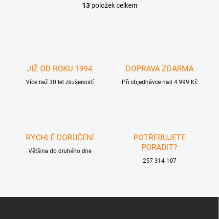
13
položek celkem
O
v
l
á
d
a
c
JIŽ OD ROKU 1994
DOPRAVA ZDARMA
í
Více než 30 let zkušeností
p
Při objednávce nad 4 999 Kč
r
v
k
y
v
RYCHLÉ DORUČENÍ
POTŘEBUJETE
ý
PORADIT?
p
Většina do druhého dne
i
257 314 107
s
u
Z
á