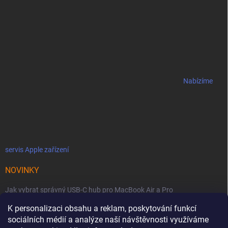
Nabízíme
servis Apple zařízení
NOVINKY
Jak vybrat správný USB-C hub pro MacBook Air a Pro
Jaké podmínky jsou u licencí OWC SoftRAID ?
K personalizaci obsahu a reklam, poskytování funkcí
sociálních médií a analýze naší návštěvnosti využíváme
OWC Thunderbolt 5 Dual 10GbE: Síťová bestie se dvěma 10GbE porty