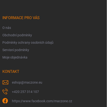
p
a
t
í
INFORMACE PRO VÁS
O nás
Obchodní podmínky
Podmínky ochrany osobních údajů
Servisní podmínky
Moje objednávka
KONTAKT
eshop
@
maczone.eu
+420 257 314 107
https://www.facebook.com/maczone.cz