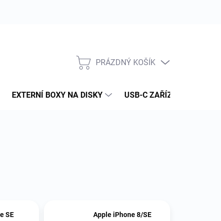
PRÁZDNÝ KOŠÍK
NÁKUPNÍ
KOŠÍK
EXTERNÍ BOXY NA DISKY
USB-C ZAŘÍZENÍ
PAM
e SE
Apple iPhone 8/SE