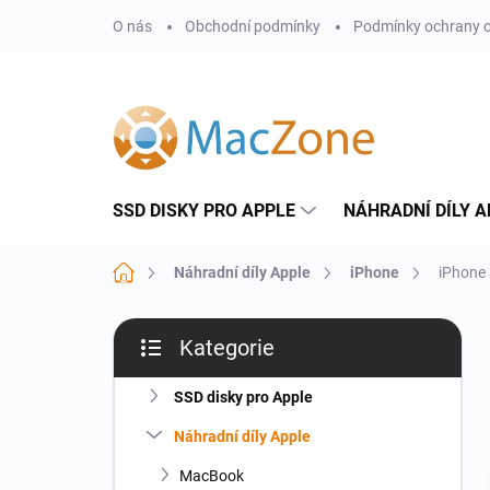
Přejít
O nás
Obchodní podmínky
Podmínky ochrany o
na
obsah
SSD DISKY PRO APPLE
NÁHRADNÍ DÍLY A
Domů
Náhradní díly Apple
iPhone
iPhone
P
Kategorie
o
Přeskočit
s
kategorie
t
SSD disky pro Apple
r
Náhradní díly Apple
a
n
MacBook