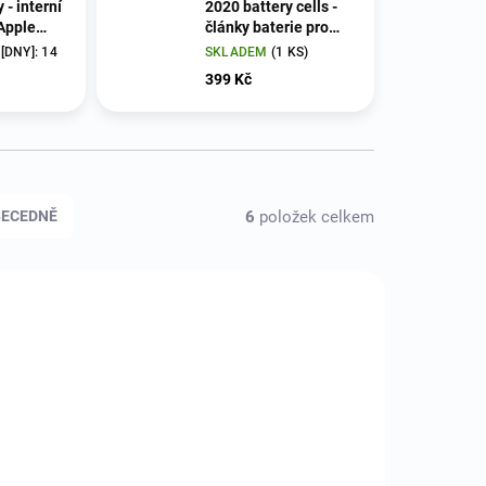
 - interní
2020 battery cells -
 Apple
články baterie pro
2020
iPhone 8/SE 2020
[DNY]: 14
SKLADEM
(1 KS)
399 Kč
6
položek celkem
BECEDNĚ
HSE2-02
APL-IPH8-17