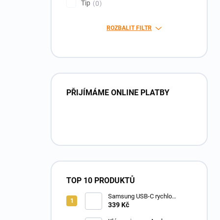
Tip
0
ROZBALIT FILTR
PŘIJÍMÁME ONLINE PLATBY
TOP 10 PRODUKTŮ
Samsung USB-C rychlo
nabíječka s podporou Power
339 Kč
Delivery 3.0 A 25W