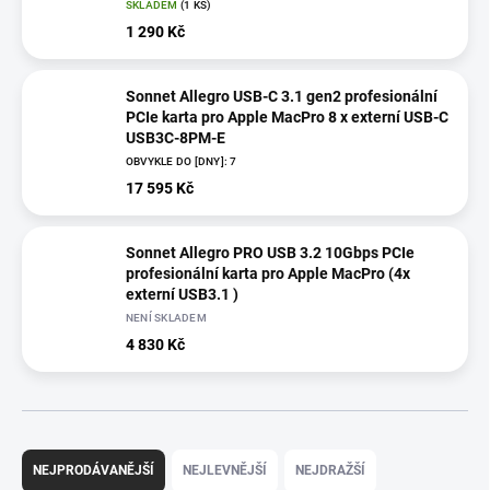
SKLADEM
(1 KS)
1 290 Kč
Sonnet Allegro USB-C 3.1 gen2 profesionální
PCIe karta pro Apple MacPro 8 x externí USB-C
USB3C-8PM-E
OBVYKLE DO [DNY]: 7
17 595 Kč
Sonnet Allegro PRO USB 3.2 10Gbps PCIe
profesionální karta pro Apple MacPro (4x
externí USB3.1 )
NENÍ SKLADEM
4 830 Kč
Ř
a
NEJPRODÁVANĚJŠÍ
NEJLEVNĚJŠÍ
NEJDRAŽŠÍ