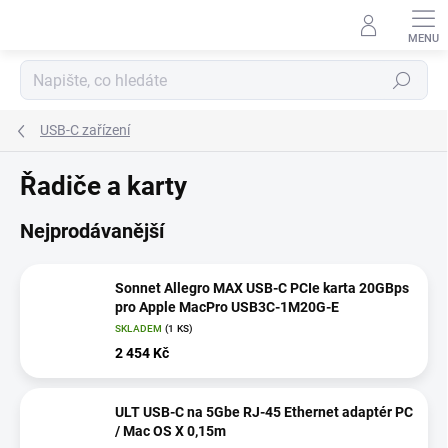
Přejít
na
obsah
Hledat
USB-C zařízení
Řadiče a karty
Nejprodávanější
Sonnet Allegro MAX USB-C PCIe karta 20GBps
pro Apple MacPro USB3C-1M20G-E
SKLADEM
(1 KS)
2 454 Kč
ULT USB-C na 5Gbe RJ-45 Ethernet adaptér PC
/ Mac OS X 0,15m