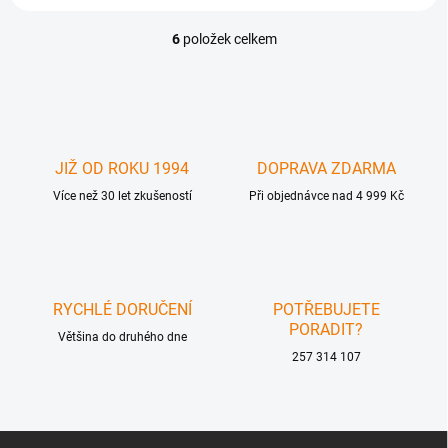
6
položek celkem
O
v
l
á
d
a
c
JIŽ OD ROKU 1994
DOPRAVA ZDARMA
í
Více než 30 let zkušeností
p
Při objednávce nad 4 999 Kč
r
v
k
y
v
RYCHLÉ DORUČENÍ
POTŘEBUJETE
ý
PORADIT?
p
Většina do druhého dne
i
257 314 107
s
u
Z