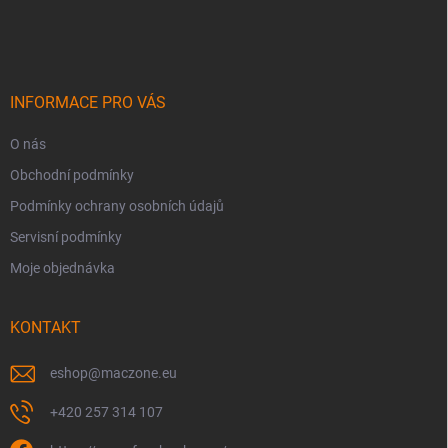
á
p
a
t
í
INFORMACE PRO VÁS
O nás
Obchodní podmínky
Podmínky ochrany osobních údajů
Servisní podmínky
Moje objednávka
KONTAKT
eshop
@
maczone.eu
+420 257 314 107