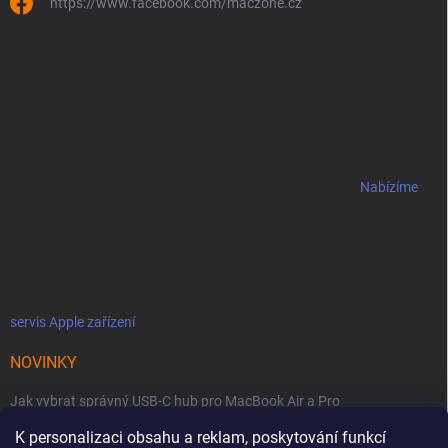
https://www.facebook.com/maczone.cz
Nabízíme
servis Apple zařízení
NOVINKY
Jak vybrat správný USB-C hub pro MacBook Air a Pro
K personalizaci obsahu a reklam, poskytování funkcí
Jaké podmínky jsou u licencí OWC SoftRAID ?