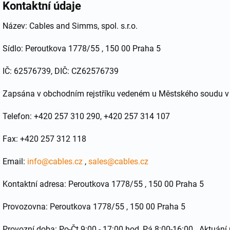
Kontaktní údaje
Název: Cables and Simms, spol. s.r.o.
Sídlo: Peroutkova 1778/55 , 150 00 Praha 5
IČ: 62576739, DIČ: CZ62576739
Zapsána v obchodním rejstříku vedeném u Městského soudu v P
Telefon: +420 257 310 290, +420 257 314 107
Fax: +420 257 312 118
Email:
info@cables.cz
,
sales@cables.cz
Kontaktní adresa: Peroutkova 1778/55 , 150 00 Praha 5
Provozovna: Peroutkova 1778/55 , 150 00 Praha 5
Provozní doba: Po-Čt 9:00 - 17:00 hod, Pá 8:00-16:00 . Aktuán