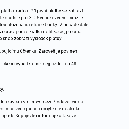
atbu kartou. Při první platbě se zobrazí
tě a údaje pro 3-D Secure ověření, čímž je
ou uložena na straně banky. V případě další
zobrací pouze krátká notifikace „probíhá
 e-shop zobrazí výsledek platby
kupujícímu účtenku. Zároveň je povinen
chnického výpadku pak nejpozději do 48
y.
e k uzavření smlouvy mezi Prodávajícím a
í za cenu zveřejněnou omylem v důsledku
případě Kupujícího informuje o takové