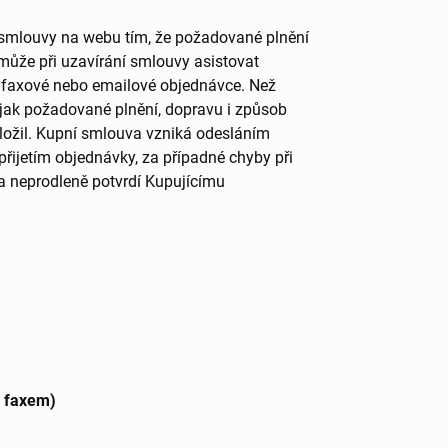
í smlouvy na webu tím, že požadované plnění
 může při uzavírání smlouvy asistovat
ři faxové nebo emailové objednávce. Než
 jak požadované plnění, dopravu i způsob
vložil. Kupní smlouva vzniká odesláním
řijetím objednávky, za případné chyby při
a neprodleně potvrdí Kupujícímu
o faxem)