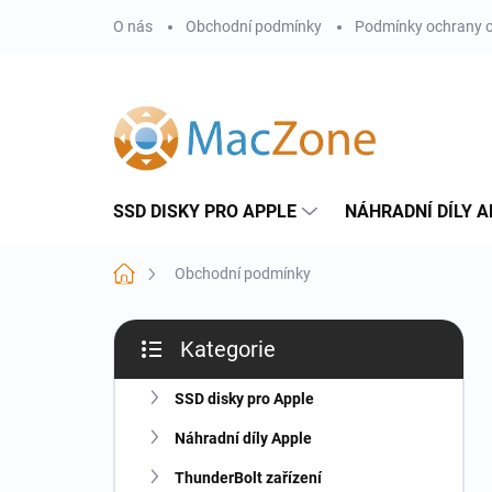
Přejít
O nás
Obchodní podmínky
Podmínky ochrany o
na
obsah
SSD DISKY PRO APPLE
NÁHRADNÍ DÍLY A
Domů
Obchodní podmínky
P
Kategorie
o
Přeskočit
s
kategorie
t
SSD disky pro Apple
r
Náhradní díly Apple
a
n
ThunderBolt zařízení