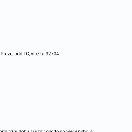
raze, oddíl C, vložka 32704
í provozní dobu si vždy ověřte na www nebo v