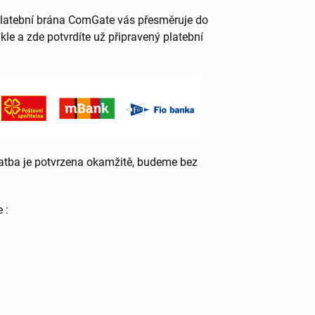
 Platební brána ComGate vás přesměruje do
kle a zde potvrdíte už připravený platební
atba je potvrzena okamžitě, budeme bez
e :