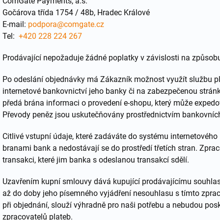
ComGate Payments, a.s.
Gočárova třída 1754 / 48b, Hradec Králové
E-mail:
podpora@comgate.cz
Tel:
+420 228 224 267
Prodávající nepožaduje žádné poplatky v závislosti na způsobu
Po odeslání objednávky má Zákazník možnost využít službu pla
internetové bankovnictví jeho banky či na zabezpečenou stránku
předá brána informaci o provedení e-shopu, který může expedova
Převody peněz jsou uskutečňovány prostřednictvím bankovníc
Citlivé vstupní údaje, které zadáváte do systému internetového
branami bank a nedostávají se do prostředí třetích stran. Zpra
transakci, které jim banka s odeslanou transakcí sdělí.
Uzavřením kupní smlouvy dává kupující prodávajícímu souhlas
až do doby jeho písemného vyjádření nesouhlasu s tímto zpraco
při objednání, slouží výhradně pro naši potřebu a nebudou po
zpracovatelů plateb.