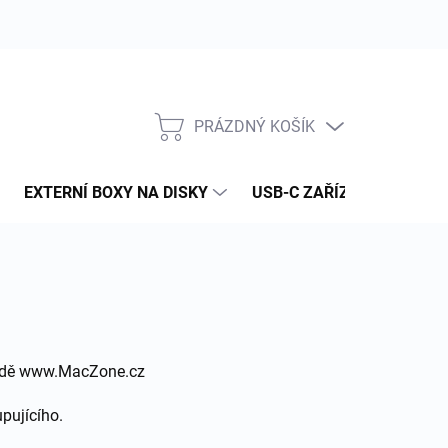
PRÁZDNÝ KOŠÍK
NÁKUPNÍ
KOŠÍK
EXTERNÍ BOXY NA DISKY
USB-C ZAŘÍZENÍ
PAM
hodě www.MacZone.cz
pujícího.