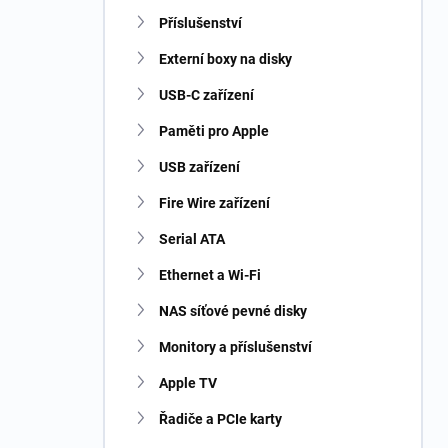
n
Příslušenství
í
p
Externí boxy na disky
a
n
USB-C zařízení
e
Paměti pro Apple
l
USB zařízení
Fire Wire zařízení
Serial ATA
Ethernet a Wi-Fi
NAS síťové pevné disky
Monitory a příslušenství
Apple TV
Řadiče a PCIe karty