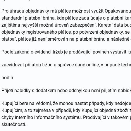
Pro úhradu objednávky má plátce možnost využít Opakovanou pl
standardní platební brána, kde plátce zadá údaje o platební kar
zajištěna nejvyšší možná úroveň zabezpečení. Karetní data bud
objednávky registrovaného plátce, po potvrzení objednávky, se 
platba“, plátce již není směrován na platební bránu a následně
Podle zákona o evidenci tržeb je prodávající povinen vystavit 
zaevidovat přijatou tržbu u správce daně online; v případě te
hodin.
Přijetí nabídky s dodatkem nebo odchylkou není přijetím nabídk
Kupující bere na vědomí, že mohou nastat případy, kdy nedojd
Kupujícím, a to zejména v případě, kdy Kupující objedná zbož
chyby interního informačního systému. Prodávající v takovém 
skutečnosti.