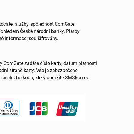
tovatel služby, společnost ComGate
d dohledem České národní banky. Platby
ré informace jsou šifrovány.
ny ComGate zadáte číslo karty, datum platnosti
adní straně karty. Vše je zabezpečeno
 číselného kódu, který obdržíte SMSkou od