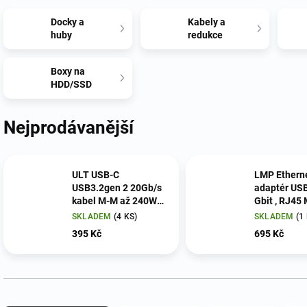
Docky a
Kabely a
huby
redukce
Boxy na
HDD/SSD
Nejprodávanější
ULT USB-C
LMP Ethern
USB3.2gen 2 20Gb/s
adaptér USB
kabel M-M až 240W
Gbit , RJ45 Mac,
Fast charge , 1m
Linux, Wind
SKLADEM
(4 KS)
SKLADEM
(1
opletený
395 Kč
695 Kč
Ř