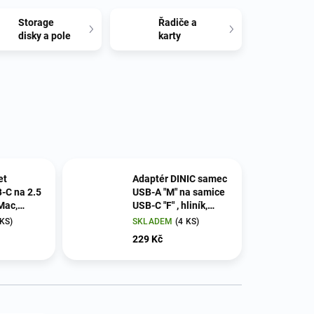
Storage
Řadiče a
disky a pole
karty
et
Adaptér DINIC samec
-C na 2.5
USB-A "M" na samice
USB-C "F" , hliník,
ows
vesmírně šedý
 KS)
SKLADEM
(4 KS)
229 Kč