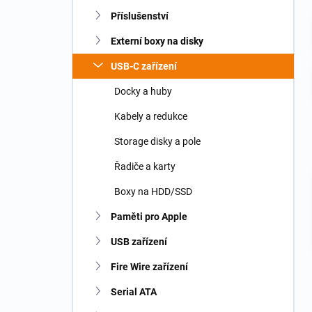
n
Příslušenství
í
p
Externí boxy na disky
a
n
USB-C zařízení
e
Docky a huby
l
Kabely a redukce
Storage disky a pole
Řadiče a karty
Boxy na HDD/SSD
Paměti pro Apple
USB zařízení
Fire Wire zařízení
Serial ATA