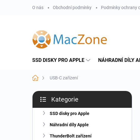
Přejít
O nás
Obchodní podmínky
Podmínky ochrany o
na
obsah
SSD DISKY PRO APPLE
NÁHRADNÍ DÍLY A
Domů
USB-C zařízení
P
Kategorie
o
Přeskočit
s
kategorie
t
SSD disky pro Apple
r
Náhradní díly Apple
a
n
ThunderBolt zařízení