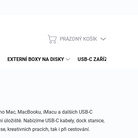
PRÁZDNÝ KOŠÍK
NÁKUPNÍ
KOŠÍK
EXTERNÍ BOXY NA DISKY
USB-C ZAŘÍZENÍ
PAM
ašeho Mac, MacBooku, iMacu a dalších USB‑C
stní úložiště. Nabízíme USB‑C kabely, dock stanice,
ise, kreativních pracích, tak i při cestování.