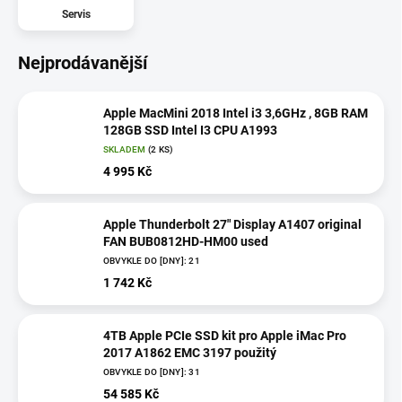
Servis
Nejprodávanější
Apple MacMini 2018 Intel i3 3,6GHz , 8GB RAM
128GB SSD Intel I3 CPU A1993
SKLADEM
(2 KS)
4 995 Kč
Apple Thunderbolt 27" Display A1407 original
FAN BUB0812HD-HM00 used
OBVYKLE DO [DNY]: 21
1 742 Kč
4TB Apple PCIe SSD kit pro Apple iMac Pro
2017 A1862 EMC 3197 použitý
OBVYKLE DO [DNY]: 31
54 585 Kč