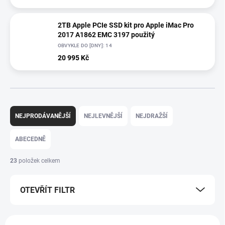
2TB Apple PCIe SSD kit pro Apple iMac Pro
2017 A1862 EMC 3197 použitý
OBVYKLE DO [DNY]: 14
20 995 Kč
Ř
a
NEJPRODÁVANĚJŠÍ
NEJLEVNĚJŠÍ
NEJDRAŽŠÍ
z
e
ABECEDNĚ
n
í
23
položek celkem
p
r
OTEVŘÍT FILTR
o
d
u
V