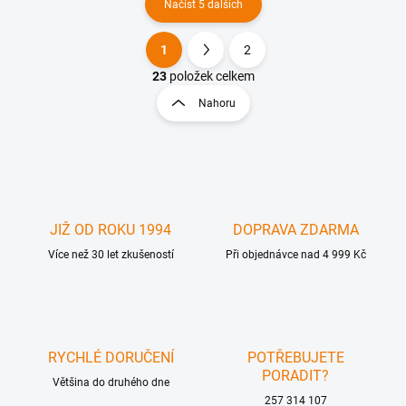
Načíst 5 dalších
1
2
O
S
v
t
23
položek celkem
l
r
Nahoru
á
á
d
n
a
k
c
o
í
p
v
r
á
v
JIŽ OD ROKU 1994
DOPRAVA ZDARMA
n
k
í
Více než 30 let zkušeností
Při objednávce nad 4 999 Kč
y
v
ý
p
i
s
RYCHLÉ DORUČENÍ
POTŘEBUJETE
u
PORADIT?
Většina do druhého dne
257 314 107