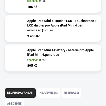
SKLADEM
(2 KS)
185 Kč
Apple iPad Mini 4 Touch +LCD - Touchscreen +
LCD displej pro Apple iPad Mini 4 gen
OBVYKLE DO [DNY]: 14
3 405 Kč
Apple iPad Mini 4 Battery - baterie pro Apple
iPad Mini 4.generace
SKLADEM
(1 KS)
895 Kč
Ř
a
NEJPRODÁVANĚJŠÍ
NEJLEVNĚJŠÍ
NEJDRAŽŠÍ
z
e
ABECEDNĚ