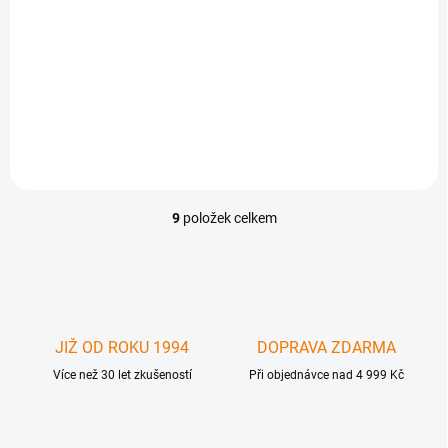
Apple iPad Mini 3
Touchscreen white dotyková
vrstva a krycí sklo original
osazený bílý. Prodej jen na
IČO. Není samostatně
funkčním celkem, nutná
odborná instalace !
9
položek celkem
O
v
l
á
d
a
c
JIŽ OD ROKU 1994
DOPRAVA ZDARMA
í
Více než 30 let zkušeností
p
Při objednávce nad 4 999 Kč
r
v
k