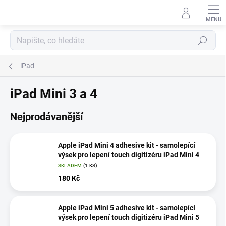
Přejít
na
obsah
Hledat
iPad
iPad Mini 3 a 4
Nejprodávanější
Apple iPad Mini 4 adhesive kit - samolepící
výsek pro lepení touch digitizéru iPad Mini 4
SKLADEM
(1 KS)
180 Kč
Apple iPad Mini 5 adhesive kit - samolepící
výsek pro lepení touch digitizéru iPad Mini 5