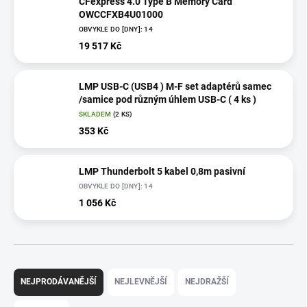
CFexpress 4.0 Type B Memory Card
OWCCFXB4U01000
OBVYKLE DO [DNY]: 14
19 517 Kč
LMP USB-C (USB4 ) M-F set adaptérů samec
/samice pod různým úhlem USB-C ( 4 ks )
SKLADEM
(2 KS)
353 Kč
LMP Thunderbolt 5 kabel 0,8m pasivní
OBVYKLE DO [DNY]: 14
1 056 Kč
Ř
a
NEJPRODÁVANĚJŠÍ
NEJLEVNĚJŠÍ
NEJDRAŽŠÍ
z