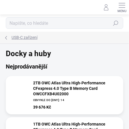
Přejít
na
obsah
Hledat
USB-C zařízení
Docky a huby
Nejprodávanější
2TB OWC Atlas Ultra High-Performance
CFexpress 4.0 Type B Memory Card
OWCCFXB4U02000
OBVYKLE DO [DNY]: 14
39 676 Kč
1TB OWC Atlas Ultra High-Performance