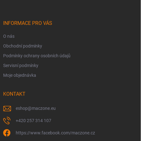
p
a
t
í
INFORMACE PRO VÁS
O nás
Obchodní podmínky
Podmínky ochrany osobních údajů
Servisní podmínky
Moje objednávka
KONTAKT
eshop
@
maczone.eu
+420 257 314 107
https://www.facebook.com/maczone.cz