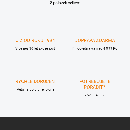
2
položek celkem
O
v
l
á
d
a
c
JIŽ OD ROKU 1994
DOPRAVA ZDARMA
í
Více než 30 let zkušeností
p
Při objednávce nad 4 999 Kč
r
v
k
y
v
RYCHLÉ DORUČENÍ
POTŘEBUJETE
ý
PORADIT?
p
Většina do druhého dne
i
257 314 107
s
u
Z
á