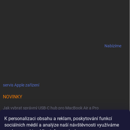
Nabízíme
servis Apple zařízení
NOVINKY
Jak vybrat správný USB-C hub pro MacBook Air a Pro
K personalizaci obsahu a reklam, poskytování funkcí
Jaké podmínky jsou u licencí OWC SoftRAID ?
sociálních médií a analýze naší návštěvnosti využíváme
OWC Thunderbolt 5 Dual 10GbE: Síťová bestie se dvěma 10GbE porty