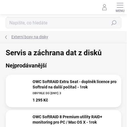
Přejít
na
obsah
Hledat
Externí boxy na disky
Servis a záchrana dat z disků
Nejprodávanější
OWC SoftRAID Extra Seat - doplněk licence pro
Softraid na další počítač - 1rok
OBVYKLE DO [DNY]: 3
1 295 Kč
OWC SoftRAID 8 Premium utility RAID+
monitoring pro PC / Mac OS X - 1rok