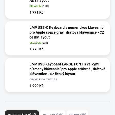
ANSI layout
SKLADEM
(1 KS)
1 771 Kč
LMP USB-C Keyboard s numerickou klávesnicí
pro Apple space gray , drátová klávesnice - CZ
český layout
SKLADEM
(2 KS)
1 770 Kč
LMP USB Keyboard LARGE FONT s velkými
písmeny klávesnicí pro Apple stříbrná , drátová
klávesnice - CZ český layout
OBVYKLE DO [DNY]: 21
1 990 Kč
Ř
a