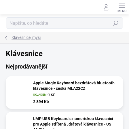
Přejít
na
obsah
Hledat
Klávesnice, myši
Klávesnice
Nejprodávanější
Apple Magic Keyboard bezdrátová bluetooth
klávesnice - česká MLA22CZ
SKLADEM
(1 KS)
2 894 Kč
LMP USB Keyboard s numerickou klávesnicí
pro Apple stříbrná , drátová klávesnice - US