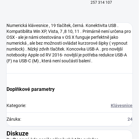
257 314 107
Numerická klávesnice , 19 tlačítek, černá. Konektivita USB .
Kompatibilita Win XP, Vista, 7 ,8 10, 11 . Primárně není určena pro
OSX - ale je námi otestována v OS X funguje perfektně jako
numerická , ale bez možnosti ovládat kurzorové šipky ( vypnout
numlock) . Nízký zdvih tlačítek. Koncovka USB-A . pro novější
notebooky Apple od RV 2016- novější je potřeba redukce USB-A
(F) na USB-C (M) , která není součástí balení .
Doplňkové parametry
Kategorie
:
Klávesnice
Záruka
:
24
Diskuze