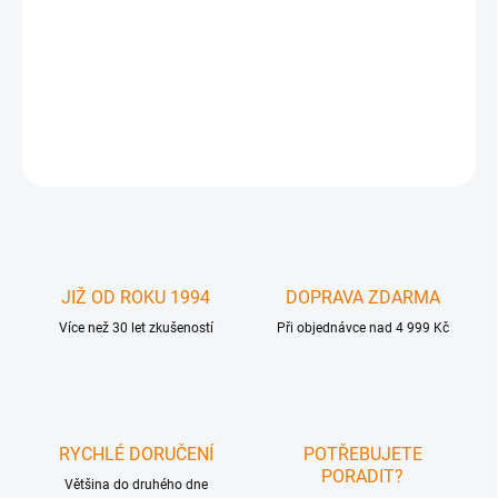
Numerická klávesnice , 19 tlačítek, černá. Konektivita USB .
Kompatibilita Win XP, Vista, 7 ,8 . Primárně není určena pro OSX -
otestována -v OS X funguje jako numerická , bez funkčních tlačítek
a možnosti ovládat kurzorové šipky . Nízký zdvih tlačít
DETAILNÍ INFORMACE
ZEPTAT SE
JIŽ OD ROKU 1994
DOPRAVA ZDARMA
Více než 30 let zkušeností
Při objednávce nad 4 999 Kč
RYCHLÉ DORUČENÍ
POTŘEBUJETE
PORADIT?
Většina do druhého dne