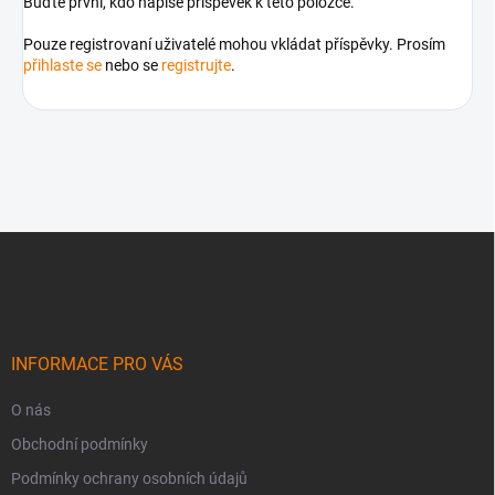
Buďte první, kdo napíše příspěvek k této položce.
Pouze registrovaní uživatelé mohou vkládat příspěvky. Prosím
přihlaste se
nebo se
registrujte
.
Z
á
p
a
t
í
INFORMACE PRO VÁS
O nás
Obchodní podmínky
Podmínky ochrany osobních údajů