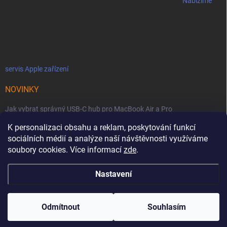
Nabízíme
servis Apple zařízení
NOVINKY
Jak vybrat správný USB-C hub pro MacBook Air a Pro
K personalizaci obsahu a reklam, poskytování funkcí
Jaké podmínky jsou u licencí OWC SoftRAID ?
sociálních médií a analýze naší návštěvnosti využíváme
OWC Thunderbolt 5 Dual 10GbE: Síťová bestie se dvěma 10GbE porty
soubory cookies. Více informací
zde
.
Nastavení
Copyright 2026
MacZone
. Všechna práva vyhrazena.
Upravit nastavení
cookies
Odmítnout
Souhlasím
Vytvořil Shoptet