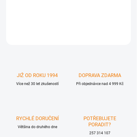
MacPower USB 3.0 kabel A/B 1m , černý, zlacené konektory ,
kvalitní kabel pro interkonektivitu, stíněný, kabel 3P AWG 28 /1P
AWG24 .
DETAILNÍ INFORMACE
ZEPTAT SE
JIŽ OD ROKU 1994
DOPRAVA ZDARMA
Více než 30 let zkušeností
Při objednávce nad 4 999 Kč
RYCHLÉ DORUČENÍ
POTŘEBUJETE
PORADIT?
Většina do druhého dne
257 314 107