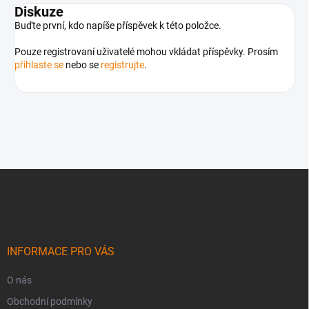
Diskuze
Buďte první, kdo napíše příspěvek k této položce.
Pouze registrovaní uživatelé mohou vkládat příspěvky. Prosím
přihlaste se
nebo se
registrujte
.
Z
á
p
a
t
í
INFORMACE PRO VÁS
O nás
Obchodní podmínky