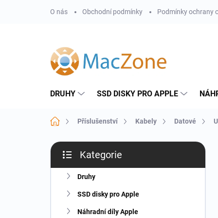
Přejít
O nás
Obchodní podmínky
Podmínky ochrany o
na
obsah
DRUHY
SSD DISKY PRO APPLE
NÁHR
Domů
Příslušenství
Kabely
Datové
U
P
Kategorie
o
Přeskočit
s
kategorie
t
Druhy
r
SSD disky pro Apple
a
n
Náhradní díly Apple