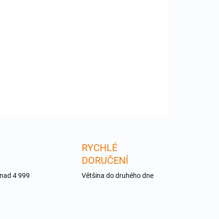
:
−
+
Přidat do košíku
37-3M - Možno vybrat barevne varianty
ILNÍ INFORMACE
ZEPTAT SE
RYCHLÉ
DORUČENÍ
 nad 4 999
Většina do druhého dne