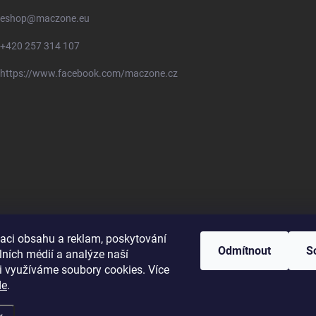
eshop
@
maczone.eu
+420 257 314 107
https://www.facebook.com/maczone.cz
zaci obsahu a reklam, poskytování
Odmítnout
S
lních médií a analýze naší
i využíváme soubory cookies. Více
de
.