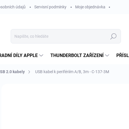
sobních údajů
Servisní podmínky
Moje objednávka
Hledat
ADNÍ DÍLY APPLE
THUNDERBOLT ZAŘÍZENÍ
PŘÍS
SB 2.0 kabely
USB kabel k perifériím A/B, 3m - C-137-3M
Neohodnoceno
Podrobnosti hodnocení
ZNAČKA
71
59 
Měr
SK