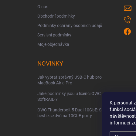
í
O nás
Obchodní podmínky
Podmínky ochrany osobních údajů
Servisní podmínky
Moje objednávka
NOVINKY
Jak vybrat správný USB-C hub pro
MacBook Air a Pro
Jaké podmínky jsou u licencí OWC
SoftRAID ?
K personali
funkcí sociá
OWC Thunderbolt 5 Dual 10GbE: Síťová
bestie se dvěma 10GbE porty
návštěvnost
informací
z