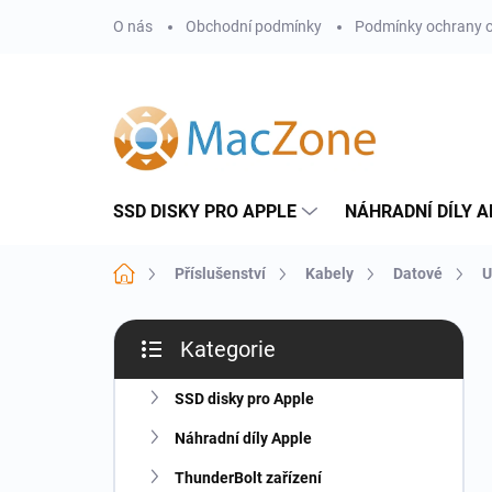
Přejít
O nás
Obchodní podmínky
Podmínky ochrany o
na
obsah
SSD DISKY PRO APPLE
NÁHRADNÍ DÍLY A
Domů
Příslušenství
Kabely
Datové
U
P
Kategorie
o
Přeskočit
s
kategorie
t
SSD disky pro Apple
r
Náhradní díly Apple
a
n
ThunderBolt zařízení