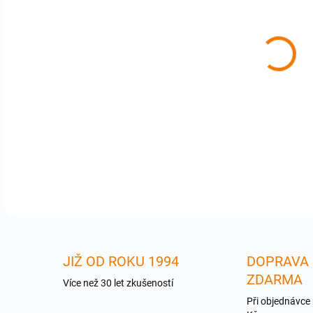
cena
Mac
Kab
Použ
Použ
DETA
JIŽ OD ROKU 1994
DOPRAVA
ZDARMA
Více než 30 let zkušeností
Při objednávce