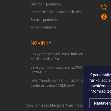
Obchodní podmínky
Podmínky ochrany osobních údajů
Servisní podmínky
Moje objednávka
NOVINKY
Jak vybrat správný USB-C hub pro
MacBook Air a Pro
Jaké podmínky jsou u licencí OWC
SoftRAID ?
K personali
funkcí sociá
OWC Thunderbolt 5 Dual 10GbE: Síťová
bestie se dvěma 10GbE porty
návštěvnost
informací
z
Nastaven
Copyright 2026
MacZone
. Všechna práva vyhrazena.
Up