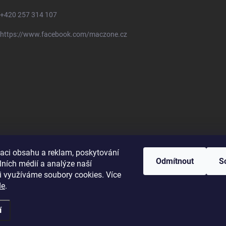
+420 257 314 107
https://www.facebook.com/maczone.cz
zaci obsahu a reklam, poskytování
Odmítnout
S
lních médií a analýze naší
i využíváme soubory cookies. Více
de
.
í
ravit nastavení cookies