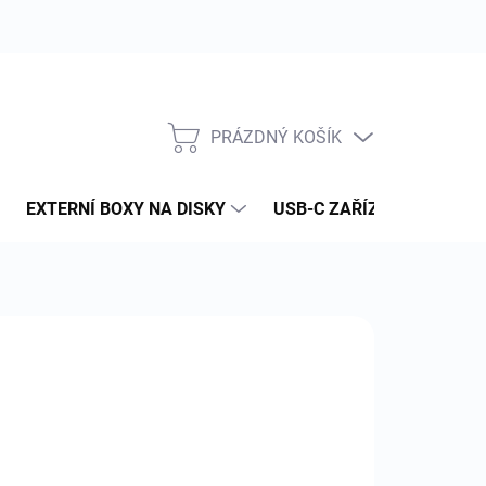
PRÁZDNÝ KOŠÍK
NÁKUPNÍ
KOŠÍK
EXTERNÍ BOXY NA DISKY
USB-C ZAŘÍZENÍ
PAM
:
MACPOWER (INXTRON)
20 Kč
Kč bez DPH
ná
NÍ SKLADEM