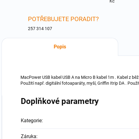
Kč
POTŘEBUJETE PORADIT?
257 314 107
Popis
MacPower USB kabel USB A na Micro B kabel 1m . Kabel z běž
Použití např. digitální fotoaparáty, myší, Griffin Itrip DA . Pou
Doplňkové parametry
Kategorie
:
Záruka
: