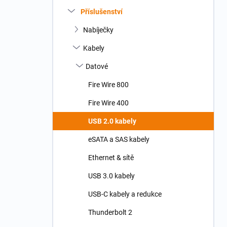
n
Příslušenství
í
p
Nabíječky
a
n
Kabely
e
Datové
l
Fire Wire 800
Fire Wire 400
USB 2.0 kabely
eSATA a SAS kabely
Ethernet & sítě
USB 3.0 kabely
USB-C kabely a redukce
Thunderbolt 2