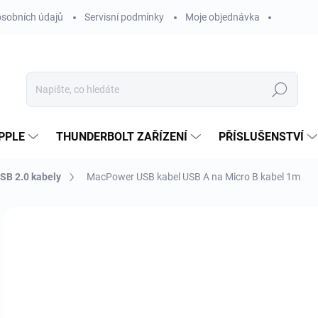
sobních údajů
Servisní podmínky
Moje objednávka
Hledat
PPLE
THUNDERBOLT ZAŘÍZENÍ
PŘÍSLUŠENSTVÍ
SB 2.0 kabely
MacPower USB kabel USB A na Micro B kabel 1m
Neohodnoceno
Podrobnosti hodnocení
ZNAČKA
1
99 
Měr
NE