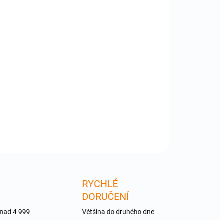
:
−
+
Přidat do košíku
Power USB kabel USB A na Micro B kabel 0,8m .
el z běžného USB A konektoru na Micro B konektor .
ití např. digitální fotoaparáty, myší, Griffin Itrip DA .
ití při upgrade nebo jailbreaku Apple TV 2
ILNÍ INFORMACE
ZEPTAT SE
RYCHLÉ
DORUČENÍ
 nad 4 999
Většina do druhého dne