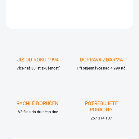
MacPower USB kabel Micro A na B kabel 2m transparentní . Kabel
z Micro A konektoru na standartní B konektor .
ZEPTAT SE
JIŽ OD ROKU 1994
DOPRAVA ZDARMA
Více než 30 let zkušeností
Při objednávce nad 4 999 Kč
RYCHLÉ DORUČENÍ
POTŘEBUJETE
PORADIT?
Většina do druhého dne
257 314 107