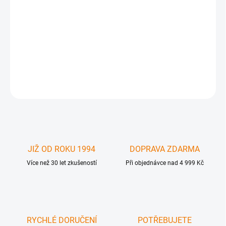
Serial ATA III karta na sběrnici express card 34, kompatibilní s
počítači Apple MacBook Pro / OS X i WIN / a notebooky PC s
express card slotem 1x eSATA 6Gbit port ,, rychlost až 6Gb/s ,
zapuštěný design - karta zasunuta celá v express card slotu - m
DETAILNÍ INFORMACE
ZEPTAT SE
JIŽ OD ROKU 1994
DOPRAVA ZDARMA
Více než 30 let zkušeností
Při objednávce nad 4 999 Kč
RYCHLÉ DORUČENÍ
POTŘEBUJETE