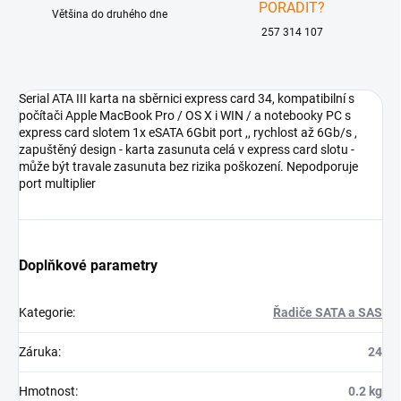
PORADIT?
Většina do druhého dne
257 314 107
Serial ATA III karta na sběrnici express card 34, kompatibilní s
počítači Apple MacBook Pro / OS X i WIN / a notebooky PC s
express card slotem 1x eSATA 6Gbit port ,, rychlost až 6Gb/s ,
zapuštěný design - karta zasunuta celá v express card slotu -
může být travale zasunuta bez rizika poškození. Nepodporuje
port multiplier
Doplňkové parametry
Kategorie
:
Řadiče SATA a SAS
Záruka
:
24
Hmotnost
:
0.2 kg