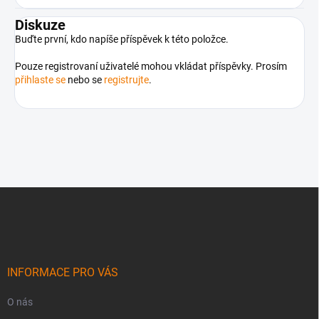
Diskuze
Buďte první, kdo napíše příspěvek k této položce.
Pouze registrovaní uživatelé mohou vkládat příspěvky. Prosím
přihlaste se
nebo se
registrujte
.
Z
á
p
a
t
í
INFORMACE PRO VÁS
O nás