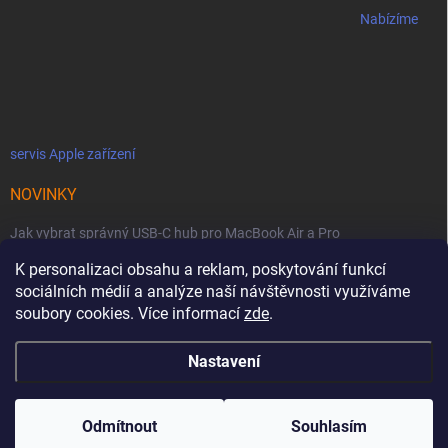
Nabízíme
servis Apple zařízení
NOVINKY
Jak vybrat správný USB-C hub pro MacBook Air a Pro
K personalizaci obsahu a reklam, poskytování funkcí
Jaké podmínky jsou u licencí OWC SoftRAID ?
sociálních médií a analýze naší návštěvnosti využíváme
OWC Thunderbolt 5 Dual 10GbE: Síťová bestie se dvěma 10GbE porty
soubory cookies. Více informací
zde
.
Nastavení
Copyright 2026
MacZone
. Všechna práva vyhrazena.
Upravit nastavení
cookies
Odmítnout
Souhlasím