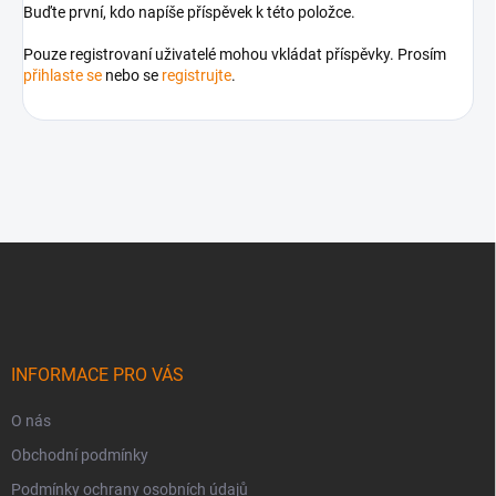
Buďte první, kdo napíše příspěvek k této položce.
Pouze registrovaní uživatelé mohou vkládat příspěvky. Prosím
přihlaste se
nebo se
registrujte
.
Z
á
p
a
t
í
INFORMACE PRO VÁS
O nás
Obchodní podmínky
Podmínky ochrany osobních údajů