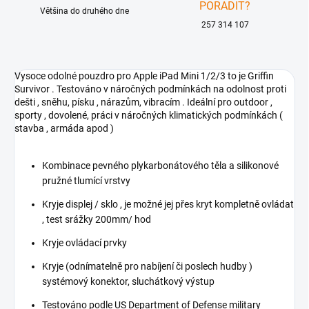
PORADIT?
Většina do druhého dne
257 314 107
Vysoce odolné pouzdro pro Apple iPad Mini 1/2/3 to je Griffin
Survivor . Testováno v náročných podmínkách na odolnost proti
dešti , sněhu, písku , nárazům, vibracím . Ideální pro outdoor ,
sporty , dovolené, práci v náročných klimatických podmínkách (
stavba , armáda apod )
Kombinace pevného plykarbonátového těla a silikonové
pružné tlumící vrstvy
Kryje displej / sklo , je možné jej přes kryt kompletně ovládat
, test srážky 200mm/ hod
Kryje ovládací prvky
Kryje (odnímatelně pro nabíjení či poslech hudby )
systémový konektor, sluchátkový výstup
Testováno podle US Department of Defense military