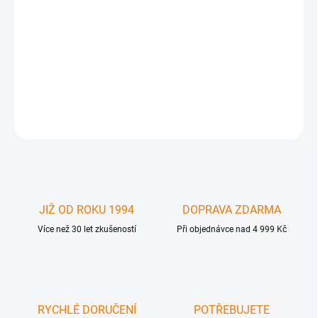
Vysoce odolné pouzdro pro Apple iPad Mini 1/2/3 - to je Griffin
Survivor . Testováno v náročných podmínkách na odolnost proti
dešti , sněhu, písku , nárazům, vibracím . Ideální pro outdoor ,
sporty , dovolené, práci v náročných klimatických podmínkách
DETAILNÍ INFORMACE
ZEPTAT SE
JIŽ OD ROKU 1994
DOPRAVA ZDARMA
Více než 30 let zkušeností
Při objednávce nad 4 999 Kč
RYCHLÉ DORUČENÍ
POTŘEBUJETE