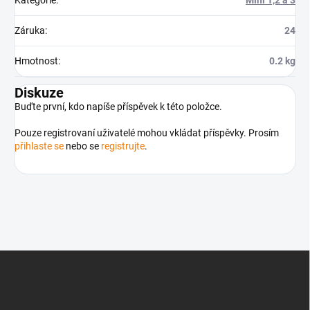
Kategorie
:
Mini 1,2 a 3
Záruka
:
24
Hmotnost
:
0.2 kg
Diskuze
Buďte první, kdo napíše příspěvek k této položce.
Pouze registrovaní uživatelé mohou vkládat příspěvky. Prosím
přihlaste se
nebo se
registrujte
.
Z
á
p
a