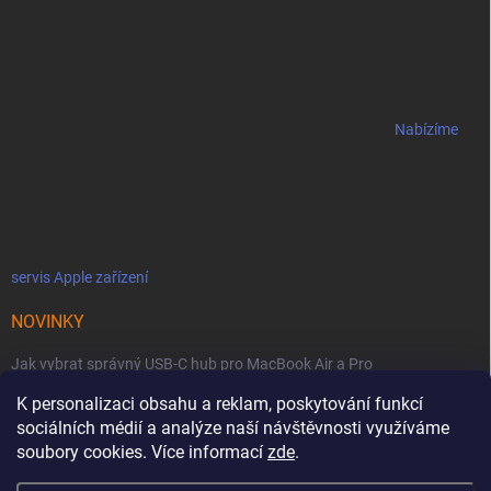
Nabízíme
servis Apple zařízení
NOVINKY
Jak vybrat správný USB-C hub pro MacBook Air a Pro
K personalizaci obsahu a reklam, poskytování funkcí
Jaké podmínky jsou u licencí OWC SoftRAID ?
sociálních médií a analýze naší návštěvnosti využíváme
OWC Thunderbolt 5 Dual 10GbE: Síťová bestie se dvěma 10GbE porty
soubory cookies. Více informací
zde
.