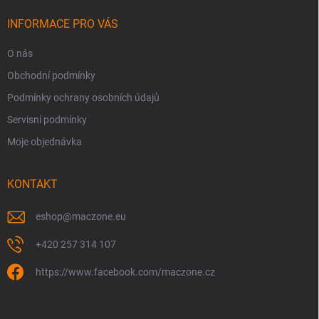
t
í
INFORMACE PRO VÁS
O nás
Obchodní podmínky
Podmínky ochrany osobních údajů
Servisní podmínky
Moje objednávka
KONTAKT
eshop
@
maczone.eu
+420 257 314 107
https://www.facebook.com/maczone.cz