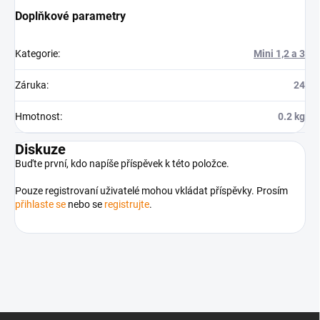
Doplňkové parametry
Kategorie
:
Mini 1,2 a 3
Záruka
:
24
Hmotnost
:
0.2 kg
Diskuze
Buďte první, kdo napíše příspěvek k této položce.
Pouze registrovaní uživatelé mohou vkládat příspěvky. Prosím
přihlaste se
nebo se
registrujte
.
Z