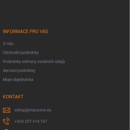
á
p
a
t
í
INFORMACE PRO VÁS
O nás
Obchodní podmínky
Podmínky ochrany osobních údajů
Servisní podmínky
Moje objednávka
KONTAKT
eshop
@
maczone.eu
+420 257 314 107