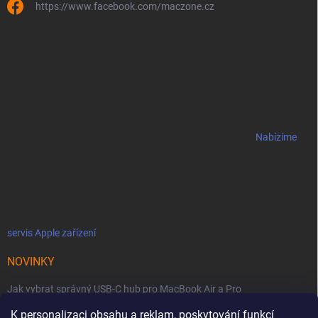
https://www.facebook.com/maczone.cz
Nabízíme
servis Apple zařízení
NOVINKY
Jak vybrat správný USB-C hub pro MacBook Air a Pro
K personalizaci obsahu a reklam, poskytování funkcí
Jaké podmínky jsou u licencí OWC SoftRAID ?