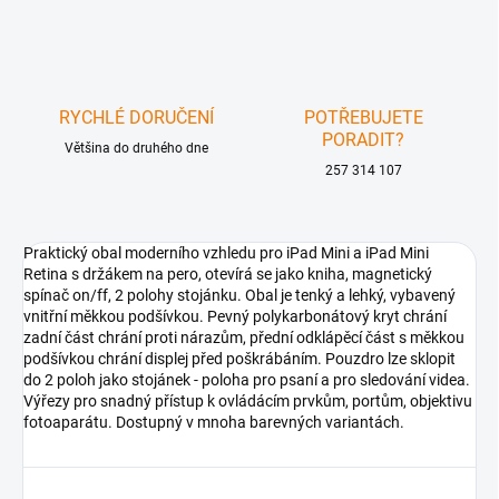
RYCHLÉ DORUČENÍ
POTŘEBUJETE
PORADIT?
Většina do druhého dne
257 314 107
Praktický obal moderního vzhledu pro iPad Mini a iPad Mini
Retina s držákem na pero, otevírá se jako kniha, magnetický
spínač on/ff, 2 polohy stojánku. Obal je tenký a lehký, vybavený
vnitřní měkkou podšívkou. Pevný polykarbonátový kryt chrání
zadní část chrání proti nárazům, přední odklápěcí část s měkkou
podšívkou chrání displej před poškrábáním. Pouzdro lze sklopit
do 2 poloh jako stojánek - poloha pro psaní a pro sledování videa.
Výřezy pro snadný přístup k ovládácím prvkům, portům, objektivu
fotoaparátu. Dostupný v mnoha barevných variantách.