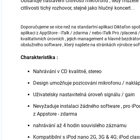
Obsahuje nastavení citlivosti mikrofonu , tedy můžete 
citlivosti tichý rozhovor, stejně jako hlučný koncert. .
Doporučujeme se více než na standartní aplikaci Diktafon sp
aplikaci z AppStore - iTalk / zdarma / nebo iTalk Pro /placená
kvalitativních úrovních , jejich management a hlavně bezdrá
obslužného software , který najdete na stránkách výrobce soft
Charakteristika :
Nahrávání v CD kvalitně, stereo
Design umožňuje pozicování mikrofonu / naklá
Uživatelsky nastavitelná úroveň signálu / gain
Nevyžaduje instalaci žádného software , pro iPo
z Appstore - zdarma
nahrávání až 4 hodin souvislého záznamu
Kompatibilní s iPod nano 2G, 3G & 4G; iPod cla