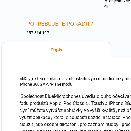
Při objednávce
Kč
POTŘEBUJETE PORADIT?
257 314 107
Popis
MiKey je stereo mikrofon s odposlechovými reproduktorky pro
iPhone 3G/S v AirPlane módu .
Společnost BlueMicrophones uvedla dlouho očekávaný 
řadu produktů Apple iPod Classic , Touch a iPhone 3G
Nyní můžete vytvářet nahrávky ve vyšší kvalitě , než p
využít aplikace , která je součástí každé instalace i
sloužit jako osobní diktafon , pro záznam hudby , předn