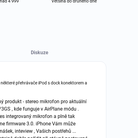
 nad 4 999
Většina do druhého dne
Diskuze
 některé přehrávače iPod s dock konektorem a
produkt - stereo mikrofon pro aktuální
/3GS , kde funguje v AirPlane módu .
řes integrovaný mikrofon a plně tak
Phone firmware 3.0. iPhone Vám může
ášek, inteview , Vašich postřehů ...