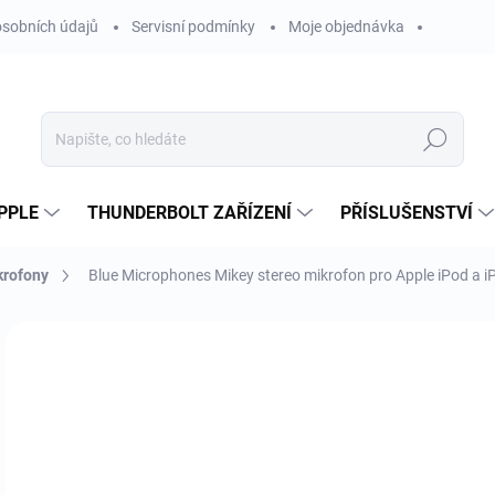
sobních údajů
Servisní podmínky
Moje objednávka
Hledat
PPLE
THUNDERBOLT ZAŘÍZENÍ
PŘÍSLUŠENSTVÍ
krofony
Blue Microphones Mikey stereo mikrofon pro Apple iPod a 
Neohodnoceno
Podrobnosti hodnocení
ZNAČKA
1 
902
Měr
OBV