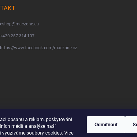
TAKT
eshop
@
maczone.eu
+420 257 314 107
https://www.facebook.com/maczone.cz
zaci obsahu a reklam, poskytování
Odmítnout
S
lních médií a analýze naší
i využíváme soubory cookies. Více