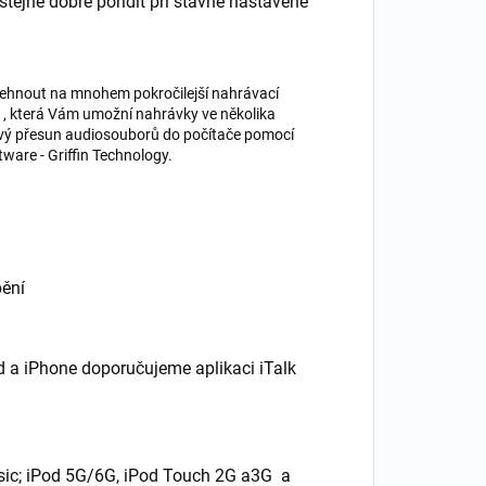
stejně dobře pořídit při stávně nastavené
olehnout na mnohem pokročilejší nahrávací
 / , která Vám umožní nahrávky ve několika
tový přesun audiosouborů do počítače pomocí
ware - Griffin Technology.
pění
d a iPhone doporučujeme aplikaci iTalk
ssic; iPod 5G/6G, iPod Touch 2G a3G a