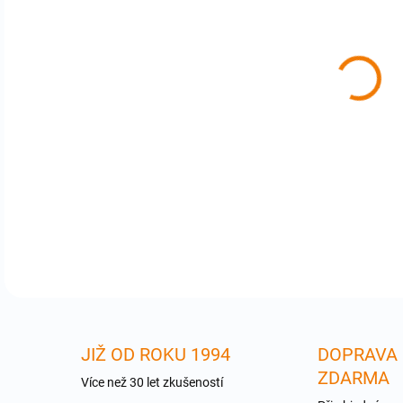
cena
BM-
repr
kon
DETA
JIŽ OD ROKU 1994
DOPRAVA
ZDARMA
Více než 30 let zkušeností