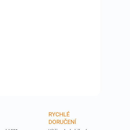
:
−
+
Přidat do košíku
MIKEY - MIkey je stereo mikrofon s odposlechovými
oduktorky pro některé přehrávače iPod s dock
ektorem a iPhone 3G/S v AirPlane módu .
ILNÍ INFORMACE
ZEPTAT SE
RYCHLÉ
DORUČENÍ