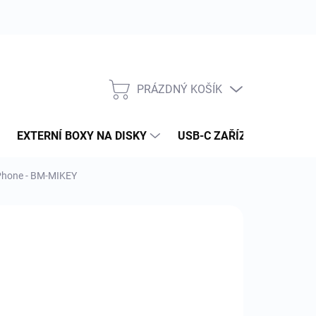
PRÁZDNÝ KOŠÍK
NÁKUPNÍ
KOŠÍK
EXTERNÍ BOXY NA DISKY
USB-C ZAŘÍZENÍ
PAM
iPhone - BM-MIKEY
:
BLUEMICROPHONES
092 Kč
 Kč bez DPH
ná
YKLE DO [DNY]: 7