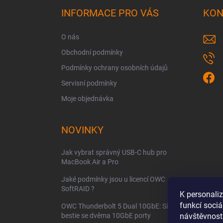
a
INFORMACE PRO VÁS
KON
t
í
O nás
Obchodní podmínky
Podmínky ochrany osobních údajů
Servisní podmínky
Moje objednávka
NOVINKY
Jak vybrat správný USB-C hub pro
MacBook Air a Pro
Jaké podmínky jsou u licencí OWC
SoftRAID ?
K personali
funkcí sociá
OWC Thunderbolt 5 Dual 10GbE: Síťová
bestie se dvěma 10GbE porty
návštěvnost