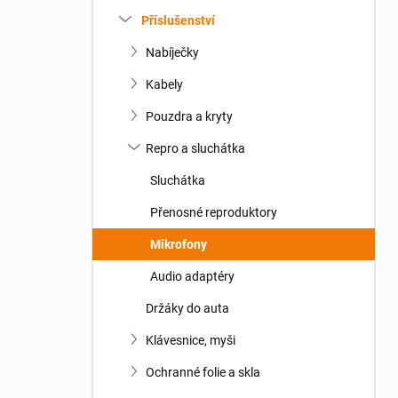
n
Příslušenství
í
p
Nabíječky
a
n
Kabely
e
Pouzdra a kryty
l
Repro a sluchátka
Sluchátka
Přenosné reproduktory
Mikrofony
Audio adaptéry
Držáky do auta
Klávesnice, myši
Ochranné folie a skla