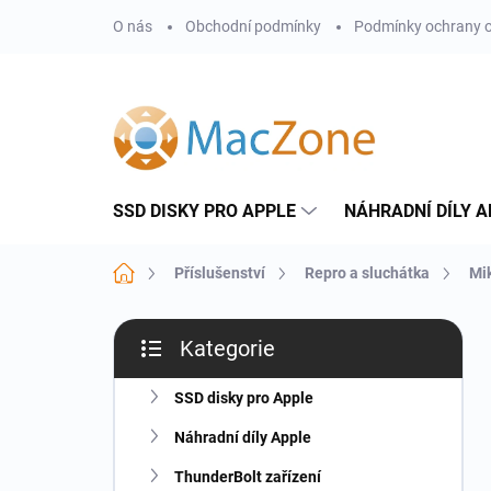
Přejít
O nás
Obchodní podmínky
Podmínky ochrany o
na
obsah
SSD DISKY PRO APPLE
NÁHRADNÍ DÍLY A
Domů
Příslušenství
Repro a sluchátka
Mi
P
Kategorie
o
Přeskočit
s
kategorie
t
SSD disky pro Apple
r
Náhradní díly Apple
a
n
ThunderBolt zařízení