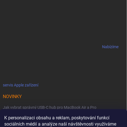
Nabízíme
servis Apple zařízení
NOVINKY
Jak vybrat správný USB-C hub pro MacBook Air a Pro
K personalizaci obsahu a reklam, poskytování funkcí
Jaké podmínky jsou u licencí OWC SoftRAID ?
sociálních médií a analýze naší návštěvnosti využíváme