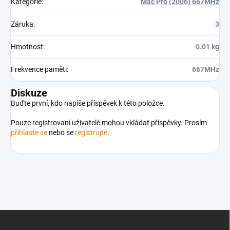
Kategorie
:
Mac Pro (2006) 667MHz
Záruka
:
3
Hmotnost
:
0.01 kg
Frekvence paměti
:
667MHz
Diskuze
Buďte první, kdo napíše příspěvek k této položce.
Pouze registrovaní uživatelé mohou vkládat příspěvky. Prosím
přihlaste se
nebo se
registrujte
.
Z
á