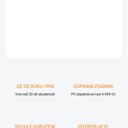
Dvojice procesorů Intel Xeon CPU X5365 4-jádrový , frekvence
3,0GHz , SLAED, pro upgrade první generace Apple MacPro (
MacPro1,1 a 2,1) . Servisní díl , prodej pouze s instalací .
DETAILNÍ INFORMACE
ZEPTAT SE
JIŽ OD ROKU 1994
DOPRAVA ZDARMA
Více než 30 let zkušeností
Při objednávce nad 4 999 Kč
RYCHLÉ DORUČENÍ
POTŘEBUJETE