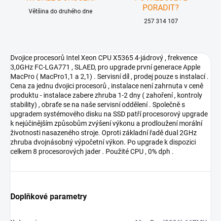
PORADIT?
Většina do druhého dne
257 314 107
Dvojice procesorů Intel Xeon CPU X5365 4-jádrový , frekvence
3,0GHz FC-LGA771 , SLAED, pro upgrade první generace Apple
MacPro ( MacPro1,1 a 2,1) . Servisní díl , prodej pouze s instalací .
Cena za jednu dvojici procesorů , instalace není zahrnuta v ceně
produktu - instalace zabere zhruba 1-2 dny ( zahoření , kontroly
stability) , obraťe se na naše servisní oddělení . Společně s
upgradem systémového disku na SSD patří procesorový upgrade
k nejúčinějším způsobům zvýšení výkonu a prodloužení morální
životnosti nasazeného stroje. Oproti základní řadě dual 2GHz
zhruba dvojnásobný výpočetní výkon. Po upgrade k dispozici
celkem 8 procesorových jader . Použité CPU , 0% dph .
Doplňkové parametry