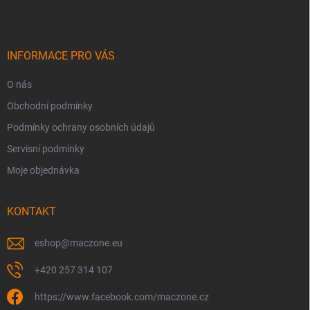
p
a
t
í
INFORMACE PRO VÁS
O nás
Obchodní podmínky
Podmínky ochrany osobních údajů
Servisní podmínky
Moje objednávka
KONTAKT
eshop
@
maczone.eu
+420 257 314 107
https://www.facebook.com/maczone.cz