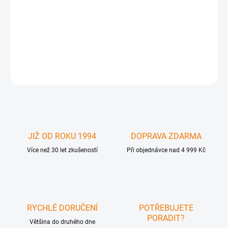
Apple iPod Touch 1 generace LCD display servisní díl . Nutná
odborná instalace . Originální náhradní díl. Produkt nefuknční z
důvodu neodborné instalace , poškození, modifikace apod. není
předmětem záruky. Originální díl
DETAILNÍ INFORMACE
ZEPTAT SE
JIŽ OD ROKU 1994
DOPRAVA ZDARMA
Více než 30 let zkušeností
Při objednávce nad 4 999 Kč
RYCHLÉ DORUČENÍ
POTŘEBUJETE
PORADIT?
Většina do druhého dne