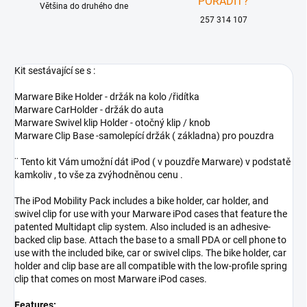
PORADIT?
Většina do druhého dne
257 314 107
Kit sestávající se s :
Marware Bike Holder - držák na kolo /řidítka
Marware CarHolder - držák do auta
Marware Swivel klip Holder - otočný klip / knob
Marware Clip Base -samolepící držák ( základna) pro pouzdra
¨ Tento kit Vám umožní dát iPod ( v pouzdře Marware) v podstatě
kamkoliv , to vše za zvýhodněnou cenu .
The iPod Mobility Pack includes a bike holder, car holder, and
swivel clip for use with your Marware iPod cases that feature the
patented Multidapt clip system. Also included is an adhesive-
backed clip base. Attach the base to a small PDA or cell phone to
use with the included bike, car or swivel clips. The bike holder, car
holder and clip base are all compatible with the low-profile spring
clip that comes on most Marware iPod cases.
Features: