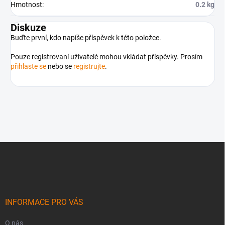
Hmotnost
:
0.2 kg
Diskuze
Buďte první, kdo napíše příspěvek k této položce.
Pouze registrovaní uživatelé mohou vkládat příspěvky. Prosím
přihlaste se
nebo se
registrujte
.
Z
á
p
a
t
í
INFORMACE PRO VÁS
O nás