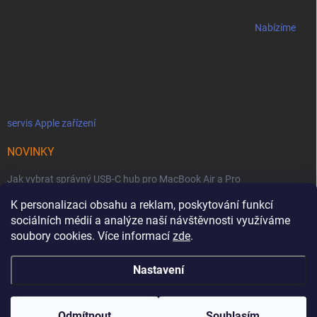
Nabízíme
servis Apple zařízení
NOVINKY
Jak vybrat správný USB-C hub pro MacBook Air a Pro
K personalizaci obsahu a reklam, poskytování funkcí
Jaké podmínky jsou u licencí OWC SoftRAID ?
sociálních médií a analýze naší návštěvnosti využíváme
OWC Thunderbolt 5 Dual 10GbE: Síťová bestie se dvěma 10GbE porty
soubory cookies. Více informací
zde
.
Nastavení
Copyright 2026
MacZone
. Všechna práva vyhrazena.
Upravit nastavení
cookies
Odmítnout
Souhlasím