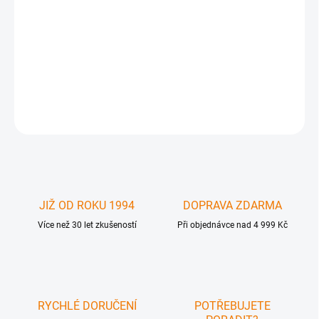
MWR-MP-Clips - Kit sestávající se s : Marware Bike Holder - držák
na kolo /řidítka Marware CarHolder - držák do auta Marware
Swivel klip Holder - otočný klip / knob Marware Clip Base -
samolepící držák ( základna) pro pouzdra¨ Tento kit Vám umožní
dát iPod
DETAILNÍ INFORMACE
ZEPTAT SE
JIŽ OD ROKU 1994
DOPRAVA ZDARMA
Více než 30 let zkušeností
Při objednávce nad 4 999 Kč
RYCHLÉ DORUČENÍ
POTŘEBUJETE