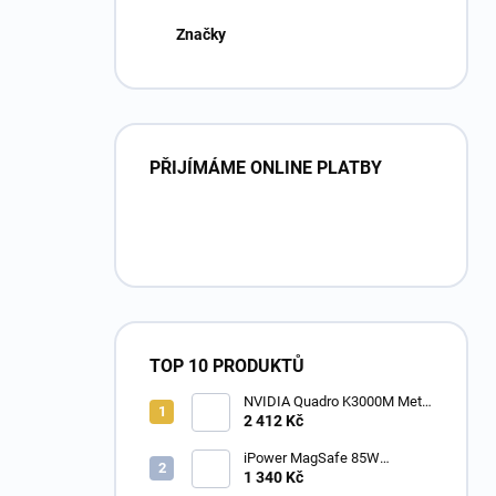
Značky
PŘIJÍMÁME ONLINE PLATBY
TOP 10 PRODUKTŮ
NVIDIA Quadro K3000M Metal
2GB MXM grafická karta
2 412 Kč
Apple iMac 27 " 2011
iPower MagSafe 85W
napájecí adaptér pro Apple
1 340 Kč
MacBook Pro 15 /17 - TC-