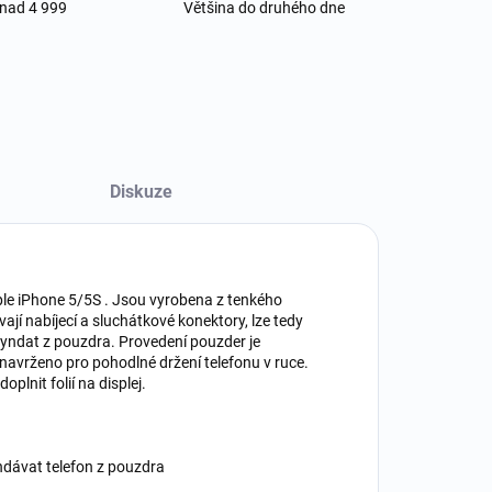
 nad 4 999
Většina do druhého dne
Diskuze
le iPhone 5/5S . Jsou vyrobena z tenkého
jí nabíjecí a sluchátkové konektory, lze tedy
n vyndat z pouzdra. Provedení pouzder je
navrženo pro pohodlné držení telefonu v ruce.
lnit folií na displej.
yndávat telefon z pouzdra