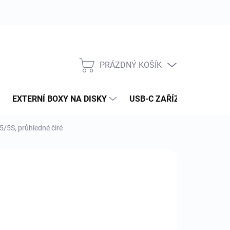
PRÁZDNÝ KOŠÍK
NÁKUPNÍ
KOŠÍK
EXTERNÍ BOXY NA DISKY
USB-C ZAŘÍZENÍ
PAM
5/5S, průhledné čiré
:
CELLY
08 Kč
 Kč bez DPH
ná
LADEM
(2 KS)