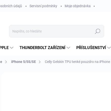
sobních údajů
Servisní podmínky
Moje objednávka
Hledat
PPLE
THUNDERBOLT ZAŘÍZENÍ
PŘÍSLUŠENSTVÍ
ne
iPhone 5/5S/SE
Celly Gelskin TPU tenké pouzdro na iPhone 
Neohodnoceno
Podrobnosti hodnocení
ZNAČKA
2
172
Měr
SK