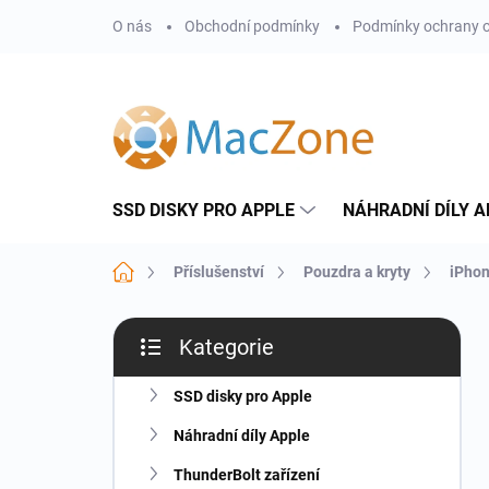
Přejít
O nás
Obchodní podmínky
Podmínky ochrany o
na
obsah
SSD DISKY PRO APPLE
NÁHRADNÍ DÍLY A
Domů
Příslušenství
Pouzdra a kryty
iPho
P
Kategorie
o
Přeskočit
s
kategorie
t
SSD disky pro Apple
r
Náhradní díly Apple
a
n
ThunderBolt zařízení