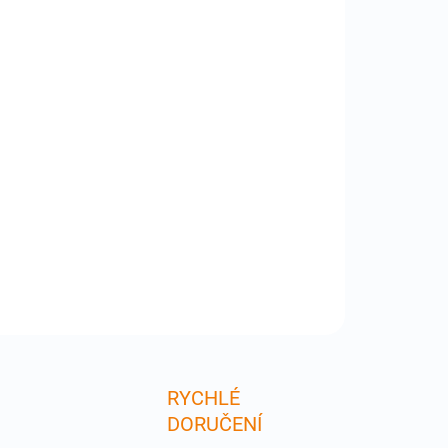
:
−
+
Přidat do košíku
zdra CELLY GELSKIN jsou vynikající ochranou pro
 Apple iPhone 5/5S . Jsou vyrobena z tenkého
eriálu a přesně na míru daného telefonu. Pouzdra
krývají nabíjecí a sluchátkové konektory, lze tedy
fon nabíjet a připojovat příslušenství
ILNÍ INFORMACE
ZEPTAT SE
RYCHLÉ
DORUČENÍ