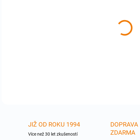
cena
Pou
Váš
mat
neza
tele
DETA
JIŽ OD ROKU 1994
DOPRAVA
ZDARMA
Více než 30 let zkušeností