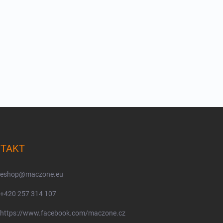
TAKT
eshop
@
maczone.eu
+420 257 314 107
https://www.facebook.com/maczone.cz