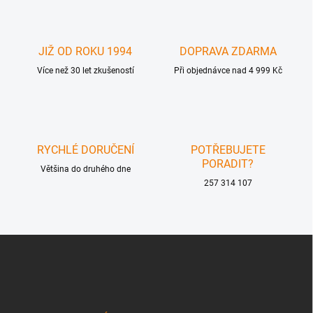
á
d
a
c
JIŽ OD ROKU 1994
DOPRAVA ZDARMA
í
Více než 30 let zkušeností
p
Při objednávce nad 4 999 Kč
r
v
k
y
v
RYCHLÉ DORUČENÍ
POTŘEBUJETE
ý
PORADIT?
p
Většina do druhého dne
i
257 314 107
s
u
Z
á
p
a
t