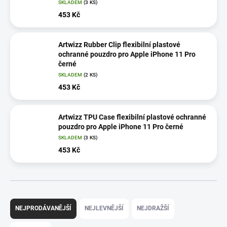
SKLADEM
(3 KS)
453 Kč
Artwizz Rubber Clip flexibilní plastové
ochranné pouzdro pro Apple iPhone 11 Pro
černé
SKLADEM
(2 KS)
453 Kč
Artwizz TPU Case flexibilní plastové ochranné
pouzdro pro Apple iPhone 11 Pro černé
SKLADEM
(3 KS)
453 Kč
Ř
a
NEJPRODÁVANĚJŠÍ
NEJLEVNĚJŠÍ
NEJDRAŽŠÍ
z