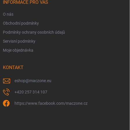
í
INFORMACE PRO VÁS
O nás
Obchodní podmínky
Podmínky ochrany osobních údajů
Servisní podmínky
Moje objednávka
KONTAKT
eshop
@
maczone.eu
+420 257 314 107
https://www.facebook.com/maczone.cz