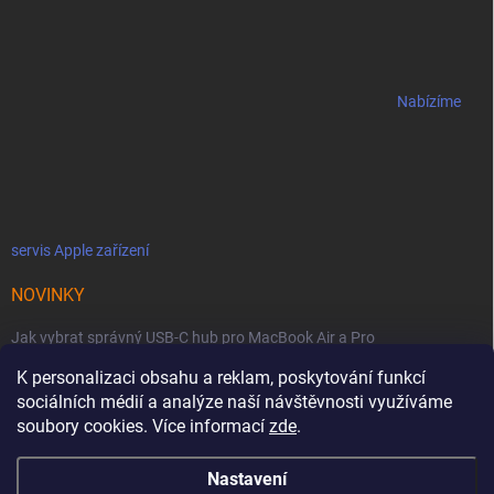
Nabízíme
servis Apple zařízení
NOVINKY
Jak vybrat správný USB-C hub pro MacBook Air a Pro
K personalizaci obsahu a reklam, poskytování funkcí
Jaké podmínky jsou u licencí OWC SoftRAID ?
sociálních médií a analýze naší návštěvnosti využíváme
OWC Thunderbolt 5 Dual 10GbE: Síťová bestie se dvěma 10GbE porty
soubory cookies. Více informací
zde
.
Nastavení