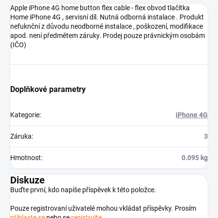
Apple iPhone 4G home button flex cable - flex obvod tlačítka
Home iPhone 4G , servisní díl. Nutná odborná instalace . Produkt
nefuknční z důvodu neodborné instalace , poškození, modifikace
apod. není předmětem záruky. Prodej pouze právnickým osobám
(IČO)
Doplňkové parametry
Kategorie
:
iPhone 4G
Záruka
:
3
Hmotnost
:
0.095 kg
Diskuze
Buďte první, kdo napíše příspěvek k této položce.
Pouze registrovaní uživatelé mohou vkládat příspěvky. Prosím
přihlaste se
nebo se
registrujte
.