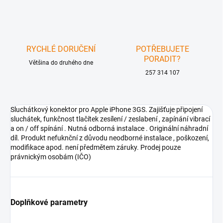
RYCHLÉ DORUČENÍ
POTŘEBUJETE
PORADIT?
Většina do druhého dne
257 314 107
Sluchátkový konektor pro Apple iPhone 3GS. Zajišťuje připojení
sluchátek, funkčnost tlačítek zesílení / zeslabení , zapínání vibrací
a on / off spínání . Nutná odborná instalace . Originální náhradní
díl. Produkt nefuknční z důvodu neodborné instalace , poškození,
modifikace apod. není předmětem záruky. Prodej pouze
právnickým osobám (IČO)
Doplňkové parametry