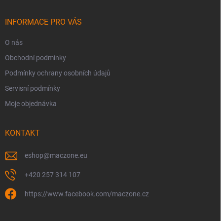
a
t
í
INFORMACE PRO VÁS
O nás
Obchodní podmínky
Podmínky ochrany osobních údajů
Servisní podmínky
Moje objednávka
KONTAKT
eshop
@
maczone.eu
+420 257 314 107
https://www.facebook.com/maczone.cz