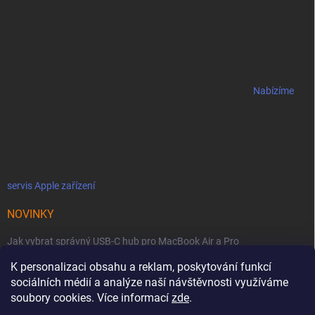
Nabízíme
servis Apple zařízení
NOVINKY
Jak vybrat správný USB-C hub pro MacBook Air a Pro
K personalizaci obsahu a reklam, poskytování funkcí
Jaké podmínky jsou u licencí OWC SoftRAID ?
sociálních médií a analýze naší návštěvnosti využíváme
OWC Thunderbolt 5 Dual 10GbE: Síťová bestie se dvěma 10GbE porty
soubory cookies. Více informací
zde
.