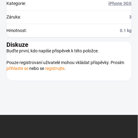
Kategorie
:
iPhone 3GS
Záruka
:
3
Hmotnost
:
0.1 kg
Diskuze
Buďte první, kdo napíše příspěvek k této položce.
Pouze registrovaní uživatelé mohou vkládat příspěvky. Prosím
přihlaste se
nebo se
registrujte
.
Z
á
p