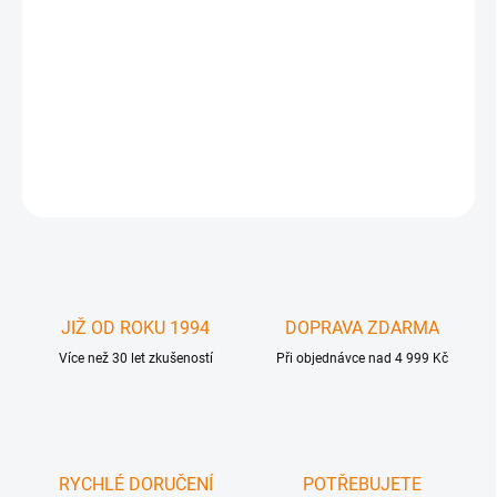
APL-IP3SP-122 - Vnitřní mikrofon pro Apple iPhone 3G / 3GS .
Nutná odborná instalace včetně pájení. Originální náhradní díl.
Produkt nefuknční z důvodu neodborné instalace , poškození,
modifikace apod. není předmětem záruky.
DETAILNÍ INFORMACE
ZEPTAT SE
JIŽ OD ROKU 1994
DOPRAVA ZDARMA
Více než 30 let zkušeností
Při objednávce nad 4 999 Kč
RYCHLÉ DORUČENÍ
POTŘEBUJETE