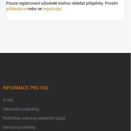
Pouze registrovaní uživatelé mohou vkládat příspěvky. Prosím
přihlaste se
nebo se
registrujte
.
Z
á
p
a
t
í
INFORMACE PRO VÁS
O nás
Obchodní podmínky
Podmínky ochrany osobních údajů
Servisní podmínky