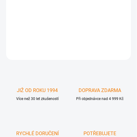
APL-IP3SP-105 - Systémový dokový ( 30pin) obvod bílý pro Apple
iPhone 3G. Nutná odborná instalace . Originální náhradní díl.
Produkt nefuknční z důvodu neodborné instalace , poškození,
modifikace apod. není předmětem záruky.
DETAILNÍ INFORMACE
ZEPTAT SE
JIŽ OD ROKU 1994
DOPRAVA ZDARMA
Více než 30 let zkušeností
Při objednávce nad 4 999 Kč
RYCHLÉ DORUČENÍ
POTŘEBUJETE