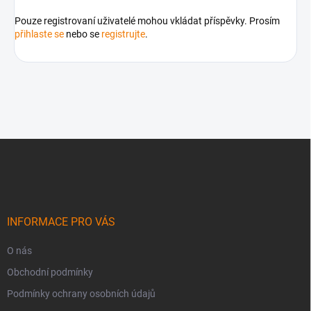
Pouze registrovaní uživatelé mohou vkládat příspěvky. Prosím
přihlaste se
nebo se
registrujte
.
Z
á
p
a
t
í
INFORMACE PRO VÁS
O nás
Obchodní podmínky
Podmínky ochrany osobních údajů