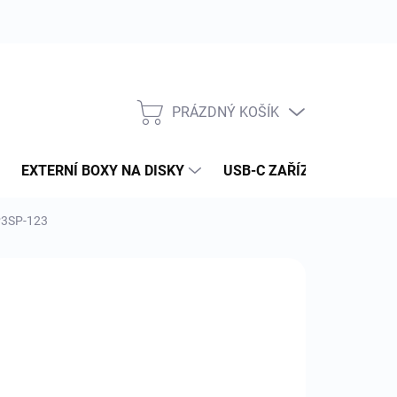
PRÁZDNÝ KOŠÍK
NÁKUPNÍ
KOŠÍK
EXTERNÍ BOXY NA DISKY
USB-C ZAŘÍZENÍ
PAM
IP3SP-123
:
APPLE
50 Kč
 Kč bez DPH
ná
LADEM
(1 KS)