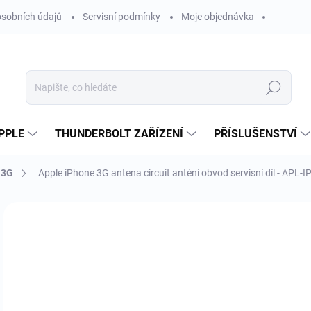
sobních údajů
Servisní podmínky
Moje objednávka
Hledat
PPLE
THUNDERBOLT ZAŘÍZENÍ
PŘÍSLUŠENSTVÍ
 3G
Apple iPhone 3G antena circuit anténí obvod servisní díl - APL-
Neohodnoceno
Podrobnosti hodnocení
ZNAČKA
1
124
Měr
SK