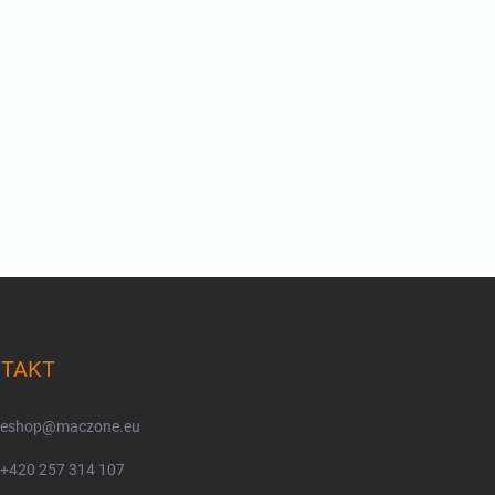
TAKT
eshop
@
maczone.eu
+420 257 314 107