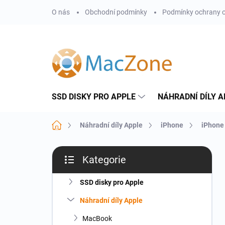
Přejít
O nás
Obchodní podmínky
Podmínky ochrany o
na
obsah
SSD DISKY PRO APPLE
NÁHRADNÍ DÍLY A
Domů
Náhradní díly Apple
iPhone
iPhone
P
Kategorie
o
Přeskočit
s
kategorie
t
SSD disky pro Apple
r
Náhradní díly Apple
a
n
MacBook