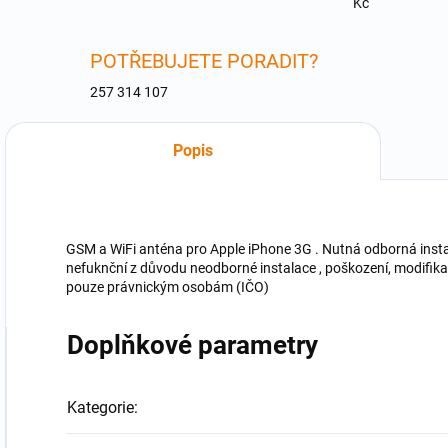
Kč
POTŘEBUJETE PORADIT?
257 314 107
Popis
GSM a WiFi anténa pro Apple iPhone 3G . Nutná odborná instal
nefuknční z důvodu neodborné instalace , poškození, modifik
pouze právnickým osobám (IČO)
Doplňkové parametry
Kategorie
: