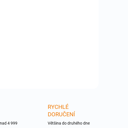
:
−
+
Přidat do košíku
-IP3SP-123 - GSM a WiFi anténa pro Apple iPhone
 Nutná odborná instalace. Originální náhradní díl.
dukt nefuknční z důvodu neodborné instalace ,
kození, modifikace apod. není předmětem záruky.
ILNÍ INFORMACE
ZEPTAT SE
RYCHLÉ
DORUČENÍ
 nad 4 999
Většina do druhého dne