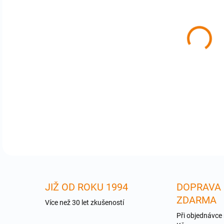
cena
APL
3G .
Pro
poš
DETA
JIŽ OD ROKU 1994
DOPRAVA
ZDARMA
Více než 30 let zkušeností
Při objednávce