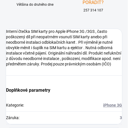
PORADIT?
Většina do druhého dne
257 314 107
Interní čtečka SIM karty pro Apple iPhone 3G /3GS , často
poškozený díl při neopatrném vsunutí SIM karty anebo při
neodborné instalaci odblokačních karet . Při výměně je nutné
obvykle měnit i šuplík na SIM kartu a ejektor . Nutná odborná
instalace včetně pájení. Originální náhradní díl. Produkt nefuknční
z důvodu neodborné instalace , poškození, modifikace apod. není
předmětem záruky. Prodej pouze právnickým osobám (IČO)
Doplňkové parametry
Kategorie
:
iPhone 3G
Záruka
:
3