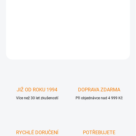
APL-IP3SP-125 - Interní čtečka SIM karty pro Apple iPhone 3GS ,
často poškozený díl při neopatrném vsunutí SIM karty anebo při
neodborné instalaci odblokačních karet . Při výměně je nutné
obvykle měnit i šuplík na SIM kartu a ejektor .
DETAILNÍ INFORMACE
ZEPTAT SE
JIŽ OD ROKU 1994
DOPRAVA ZDARMA
Více než 30 let zkušeností
Při objednávce nad 4 999 Kč
RYCHLÉ DORUČENÍ
POTŘEBUJETE