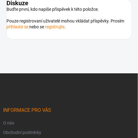
Diskuze
Buďte první, kdo napíše příspěvek k této položce.
Pouze registrovaní uživatelé mohou vkládat příspěvky. Prosím
přihlaste se
nebo se
registrujte
.
Z
á
p
a
t
í
INFORMACE PRO VÁS
O nás
Obchodní podmínky