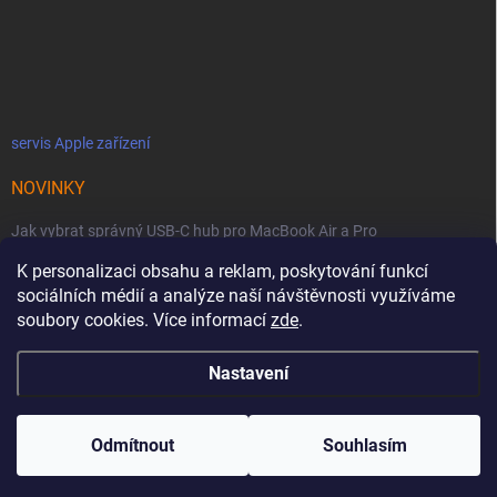
servis Apple zařízení
NOVINKY
Jak vybrat správný USB-C hub pro MacBook Air a Pro
K personalizaci obsahu a reklam, poskytování funkcí
Jaké podmínky jsou u licencí OWC SoftRAID ?
sociálních médií a analýze naší návštěvnosti využíváme
OWC Thunderbolt 5 Dual 10GbE: Síťová bestie se dvěma 10GbE porty
soubory cookies. Více informací
zde
.
Nastavení
Copyright 2026
MacZone
. Všechna práva vyhrazena.
Upravit nastavení
cookies
Odmítnout
Souhlasím
Vytvořil Shoptet