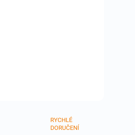
:
−
+
Přidat do košíku
IPHSP-62 - Interní čtečka SIM karty pro Apple
ne 1G , často poškozený díl při neopatrném vsunutí
 karty anebo při neodborné instalaci odblokačních
osim karet . Nutná odborná instalace včetně pájení.
inální náhradní díl. Produkt nefuknčn
ILNÍ INFORMACE
ZEPTAT SE
RYCHLÉ
DORUČENÍ