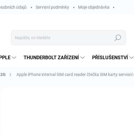
sobních údajů
Servisní podmínky
Moje objednávka
Hledat
PPLE
THUNDERBOLT ZAŘÍZENÍ
PŘÍSLUŠENSTVÍ
 2G
Apple iPhone internal SIM card reader čtečka SIM karty servisní
Neohodnoceno
Podrobnosti hodnocení
ZNAČKA
1
118
Měr
SK