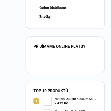
Gefen Distribuce
Značky
PŘIJÍMÁME ONLINE PLATBY
TOP 10 PRODUKTŮ
NVIDIA Quadro K3000M Metal
2GB MXM grafická karta
2 412 Kč
Apple iMac 27 " 2011