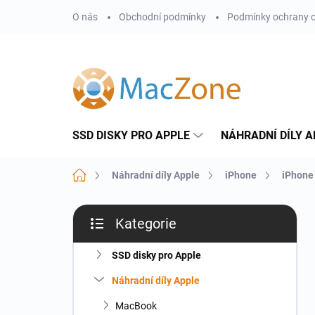
Přejít
O nás
Obchodní podmínky
Podmínky ochrany o
na
obsah
SSD DISKY PRO APPLE
NÁHRADNÍ DÍLY A
Domů
Náhradní díly Apple
iPhone
iPhone
P
Kategorie
o
Přeskočit
s
kategorie
t
SSD disky pro Apple
r
Náhradní díly Apple
a
n
MacBook