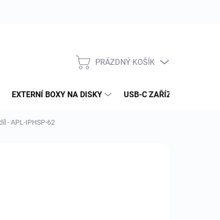
PRÁZDNÝ KOŠÍK
NÁKUPNÍ
KOŠÍK
EXTERNÍ BOXY NA DISKY
USB-C ZAŘÍZENÍ
PAM
 díl - APL-IPHSP-62
:
APPLE
43 Kč
 Kč bez DPH
ná
LADEM
(>5 KS)