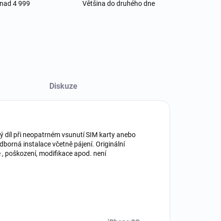
 nad 4 999
Většina do druhého dne
Diskuze
ý díl při neopatrném vsunutí SIM karty anebo
dborná instalace včetně pájení. Originální
 , poškození, modifikace apod. není