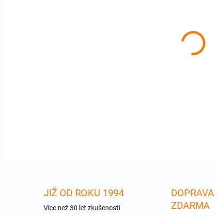
cena
APL-
iPho
SIM
turb
Orig
DETA
JIŽ OD ROKU 1994
DOPRAVA
ZDARMA
Více než 30 let zkušeností