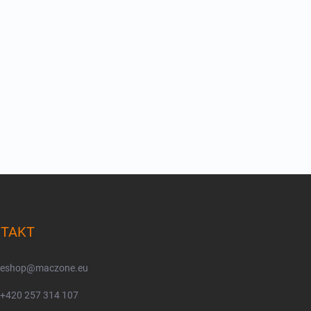
TAKT
eshop
@
maczone.eu
+420 257 314 107