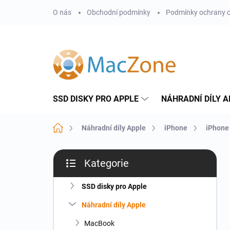
Přejít
O nás
Obchodní podmínky
Podmínky ochrany o
na
obsah
SSD DISKY PRO APPLE
NÁHRADNÍ DÍLY A
Domů
Náhradní díly Apple
iPhone
iPhone
P
Kategorie
o
Přeskočit
s
kategorie
t
SSD disky pro Apple
r
Náhradní díly Apple
a
n
MacBook