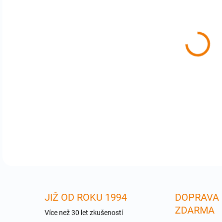
cena
APL
iPh
serv
odbo
Pro
DETA
JIŽ OD ROKU 1994
DOPRAVA
ZDARMA
Více než 30 let zkušeností