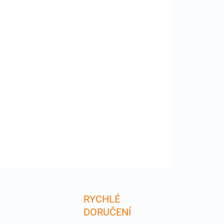
:
−
+
Přidat do košíku
-IPHSP-1003957 - Náhradní interní mikrofon pro
one , nutné pájení mikropájkou -nedoporučujeme pro
is bez potřebného vybavení. Servisní díl . Nutná
rná instalace ! Instalace není v ceně produktu .
dukt nefuknční z důvodu neodborné instalac
ILNÍ INFORMACE
ZEPTAT SE
RYCHLÉ
DORUČENÍ