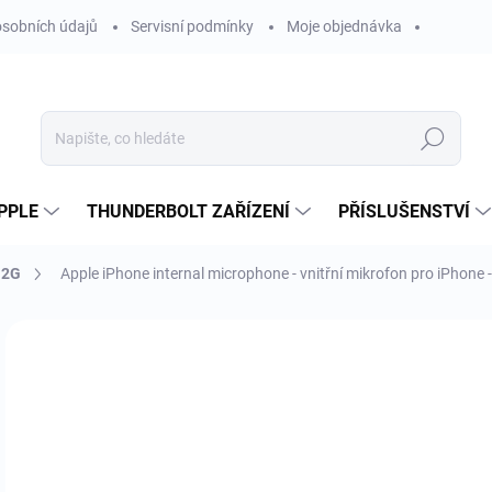
sobních údajů
Servisní podmínky
Moje objednávka
Hledat
PPLE
THUNDERBOLT ZAŘÍZENÍ
PŘÍSLUŠENSTVÍ
 2G
Apple iPhone internal microphone - vnitřní mikrofon pro iPhon
Neohodnoceno
Podrobnosti hodnocení
ZNAČKA
2
223
Měr
NE