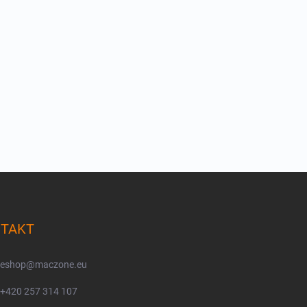
TAKT
eshop
@
maczone.eu
+420 257 314 107