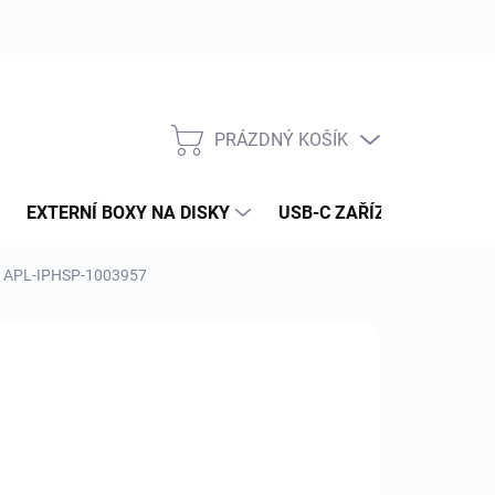
PRÁZDNÝ KOŠÍK
NÁKUPNÍ
KOŠÍK
EXTERNÍ BOXY NA DISKY
USB-C ZAŘÍZENÍ
PAM
e - APL-IPHSP-1003957
:
APPLE
70 Kč
 Kč bez DPH
ná
NÍ SKLADEM