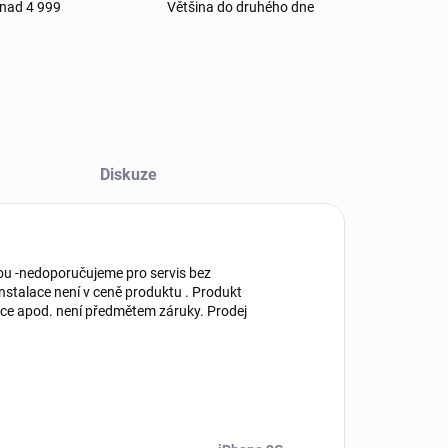
 nad 4 999
Většina do druhého dne
Diskuze
kou -nedoporučujeme pro servis bez
Instalace není v ceně produktu . Produkt
ace apod. není předmětem záruky. Prodej