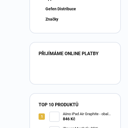
Gefen Distribuce
Značky
PŘIJÍMÁME ONLINE PLATBY
TOP 10 PRODUKTŮ
Aiino iPad Air Graphite - obal
pro iPad Air s držákem na pero
846 Kč
zelený