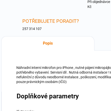
Při objednávce
Kč
POTŘEBUJETE PORADIT?
257 314 107
Popis
Náhradní interní mikrofon pro iPhone , nutné pájení mikropáj
potřebného vybavení. Servisní díl . Nutná odborná instalace ! 
nefuknční z důvodu neodborné instalace , poškození, modifik
pouze právnickým osobám (IČO)
Doplňkové parametry