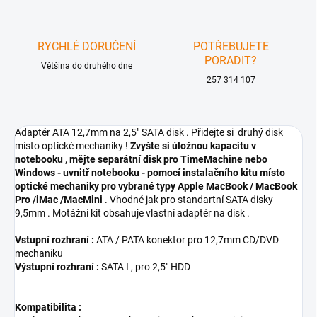
RYCHLÉ DORUČENÍ
POTŘEBUJETE
PORADIT?
Většina do druhého dne
257 314 107
Adaptér ATA 12,7mm na 2,5" SATA disk . Přidejte si druhý disk
místo optické mechaniky !
Zvyšte si úložnou kapacitu v
notebooku , mějte separátní disk pro TimeMachine nebo
Windows - uvnitř notebooku - pomocí instalačního kitu místo
optické mechaniky pro vybrané typy Apple MacBook / MacBook
Pro /iMac /MacMini
. Vhodné jak pro standartní SATA disky
9,5mm . Motážní kit obsahuje vlastní adaptér na disk .
Vstupní rozhraní :
ATA / PATA konektor pro 12,7mm CD/DVD
mechaniku
Výstupní rozhraní :
SATA I , pro 2,5" HDD
Kompatibilita :