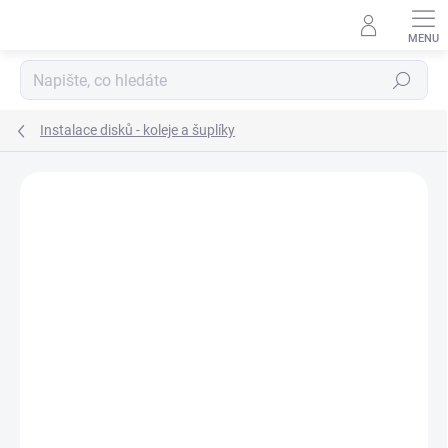
Přejít
na
obsah
Hledat
Instalace disků - koleje a šuplíky
Neohodnoceno
Podrobnosti hodnocení
ZNAČKA:
IPOWER
NOVINKA