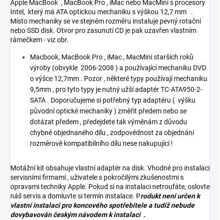
Apple MacBook , MacBook Pro , iMac nebo MacMini s procesory
Intel, který má ATA optickou mechaniku s výškou 12,7 mm .
Místo mechaniky se ve stejném rozměru instaluje pevný rotační
nebo SSD disk. Otvor pro zasunutí CD je pak uzavřen vlastním
rámečkem - viz obr.
Macbook, MacBook Pro , iMac , MacMini starších roků
výroby (obvykle 2006-2008 ) a používající mechaniku DVD
o výšce 12,7mm . Pozor , některé typy používají mechaniku
9,5mm , pro tyto typy je nutný užší adaptér TC-ATA950-2-
SATA . Doporučujeme si potřebný typ adaptéru ( výšku
původní optické mechaniky ) změřit předem nebo se
dotázat předem , předejdete tak výměnám z důvodu
chybně objednaného dílu , zodpovědnost za objednání
rozměrově kompatibilního dílu nese nakupující !
Motážní kit obsahuje vlastní adaptér na disk. Vhodné pro instalaci
servisními firmami , uživatele s pokročilými zkušenostmi s
opravami techniky Apple. Pokud si na instalaci netroufáte, oslovte
náš servis a domluvte si termín instalace. P
rodukt není určen k
vlastní instalaci pro koncového spotřebitele a tudíž nebude
dovybavován českým návodem k instalaci .