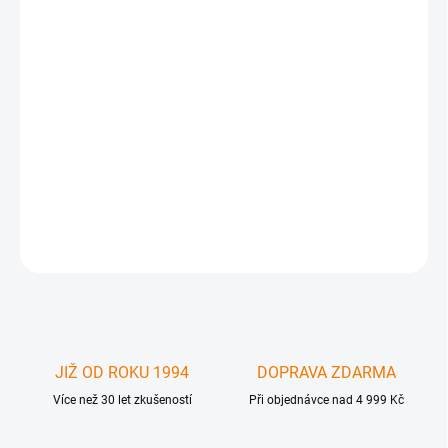
−
+
Přidat do košíku
Adaptér ATA 12,7mm na 2,5" SATA disk . Přidejte si druhý disk
místo optické mechaniky ! Zvyšte si úložnou kapacitu v notebooku
, mějte separátní disk pro TimeMachine nebo Windows - uvnitř
notebooku - pomocí instalačního kitu místo optické mechaniky pro
v
DETAILNÍ INFORMACE
ZEPTAT SE
JIŽ OD ROKU 1994
DOPRAVA ZDARMA
Více než 30 let zkušeností
Při objednávce nad 4 999 Kč