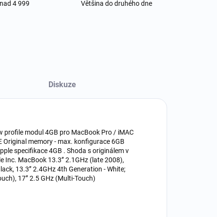
 nad 4 999
Většina do druhého dne
Diskuze
w profile modul 4GB pro MacBook Pro / iMAC
E Original memory - max. konfigurace 6GB
pple specifikace 4GB . Shoda s originálem v
e Inc. MacBook 13.3’’ 2.1GHz (late 2008),
lack, 13.3’’ 2.4GHz 4th Generation - White;
uch), 17’’ 2.5 GHz (Multi-Touch)