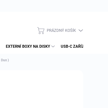
PRÁZDNÝ KOŠÍK
NÁKUPNÍ
KOŠÍK
EXTERNÍ BOXY NA DISKY
USB-C ZAŘÍZENÍ
PAM
 Duo )
:
ICE
992 Kč
46 Kč bez DPH
ná
LADEM
(3 KS)