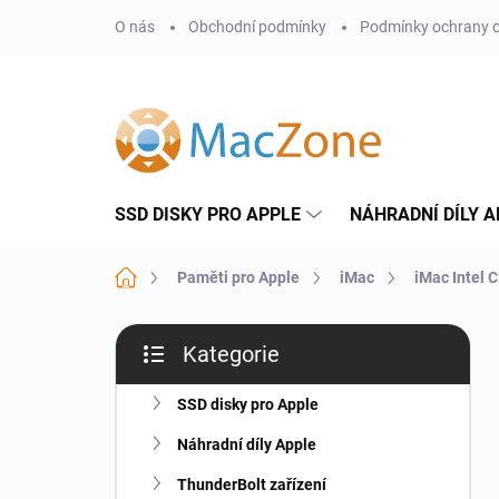
Přejít
O nás
Obchodní podmínky
Podmínky ochrany o
na
obsah
SSD DISKY PRO APPLE
NÁHRADNÍ DÍLY A
Domů
Paměti pro Apple
iMac
iMac Intel 
P
Kategorie
o
Přeskočit
s
kategorie
t
SSD disky pro Apple
r
Náhradní díly Apple
a
n
ThunderBolt zařízení