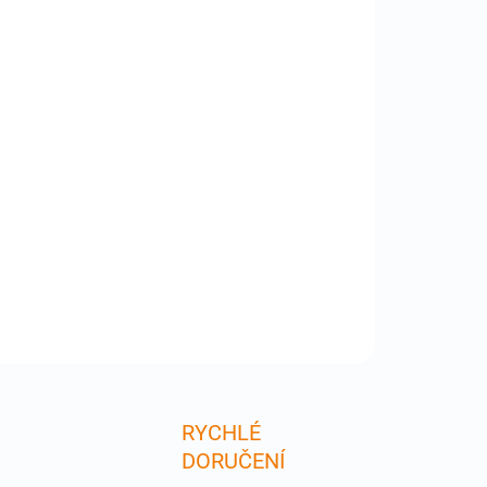
:
−
+
Přidat do košíku
 SO DDR DIMM iMac Intel /MacBook Pro ( Core 2
 )Low profile modul 4GB pro MacBook Pro / iMAC s
spetem Santa Rosa (jaro 2008-podzim 2008) ICE
inal memory - opravdová kompatibilita . max.
figurace 6GB RAM ( 2+4 GB) .S Pouze pro modely,
ILNÍ INFORMACE
ZEPTAT SE
RYCHLÉ
DORUČENÍ