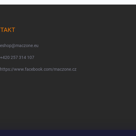
TAKT
eshop
@
maczone.eu
+420 257 314 107
https://www.facebook.com/maczone.cz