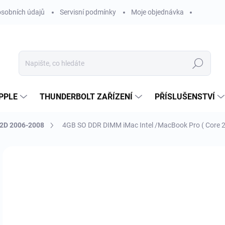
sobních údajů
Servisní podmínky
Moje objednávka
Hledat
PPLE
THUNDERBOLT ZAŘÍZENÍ
PŘÍSLUŠENSTVÍ
C2D 2006-2008
4GB SO DDR DIMM iMac Intel /MacBook Pro ( Core 2
Neohodnoceno
Podrobnosti hodnocení
ZNAČKA
1 
1 6
Měr
SK