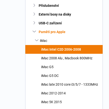
n
Příslušenství
í
p
Externí boxy na disky
a
n
USB-C zařízení
e
Paměti pro Apple
l
iMac
iMac Intel C2D 2006-2008
iMac 2008 Alu , Macbook 800MHz
iMac G5
iMac G5 DC
iMac late 2010 core i3/5/7 - 1333MHz
iMac 2012-2014
iMac 5K 2015