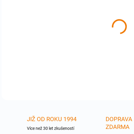
cena
4GB
Duo
chi
Orig
Kon
DETA
JIŽ OD ROKU 1994
DOPRAVA
ZDARMA
Více než 30 let zkušeností