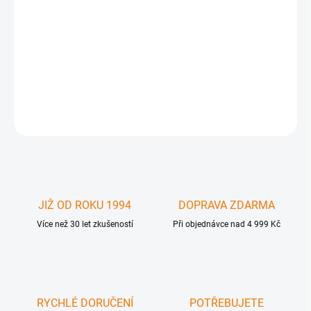
MP-FW64-4-TR - Propojovací kabel FireWire 6M-4M ( samec-
samec) . Vhodné k připojení iLink / DV kamery ( 4 pin ) k počítači (
6 pin ) . Dvojité opletení , robustrní stínění , transparentní .
Spolehlivý přenos dat po FireWire .
DETAILNÍ INFORMACE
ZEPTAT SE
JIŽ OD ROKU 1994
DOPRAVA ZDARMA
Více než 30 let zkušeností
Při objednávce nad 4 999 Kč
RYCHLÉ DORUČENÍ
POTŘEBUJETE