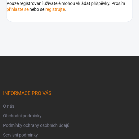
Pouze registrovaní uživatelé mohou vkládat příspěvky. Prosím
přihlaste se
nebo se
registrujte
.
Z
á
p
a
t
í
INFORMACE PRO VÁS
O nás
Obchodní podmínky
Podmínky ochrany osobních údajů
Servisní podmínky