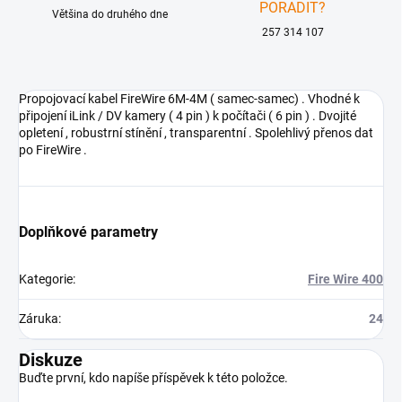
PORADIT?
Většina do druhého dne
257 314 107
Propojovací kabel FireWire 6M-4M ( samec-samec) . Vhodné k
připojení iLink / DV kamery ( 4 pin ) k počítači ( 6 pin ) . Dvojité
opletení , robustrní stínění , transparentní . Spolehlivý přenos dat
po FireWire .
Doplňkové parametry
Kategorie
:
Fire Wire 400
Záruka
:
24
Diskuze
Buďte první, kdo napíše příspěvek k této položce.