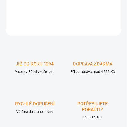
MacPower kabel eSATA na eSATA externí stíněný 1m černý . Pevné
konektory , externí provedení - pro připojování eSATA polí a disků.
DETAILNÍ INFORMACE
ZEPTAT SE
JIŽ OD ROKU 1994
DOPRAVA ZDARMA
Více než 30 let zkušeností
Při objednávce nad 4 999 Kč
RYCHLÉ DORUČENÍ
POTŘEBUJETE
PORADIT?
Většina do druhého dne
257 314 107