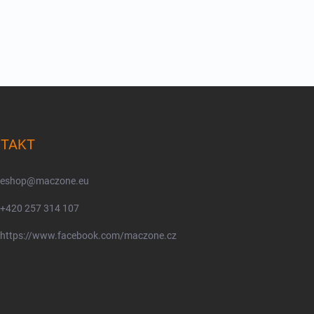
TAKT
eshop
@
maczone.eu
+420 257 314 107
https://www.facebook.com/maczone.cz