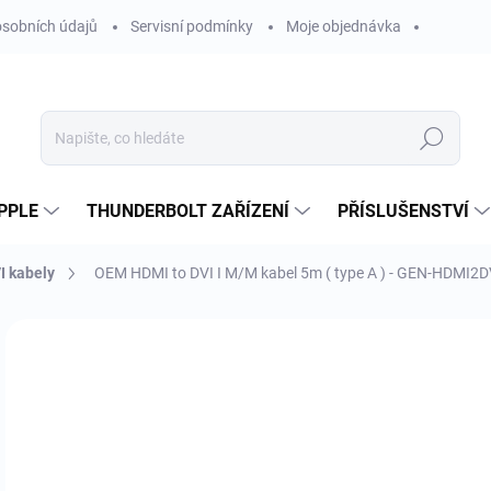
sobních údajů
Servisní podmínky
Moje objednávka
Hledat
PPLE
THUNDERBOLT ZAŘÍZENÍ
PŘÍSLUŠENSTVÍ
I kabely
OEM HDMI to DVI I M/M kabel 5m ( type A ) - GEN-HDMI2
Neohodnoceno
Podrobnosti hodnocení
ZNAČKA
9
790
Měr
NE