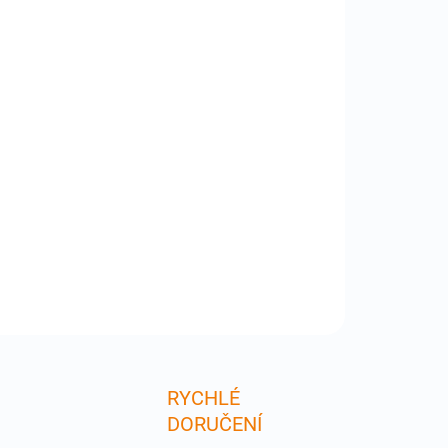
:
−
+
Přidat do košíku
-HDMI2DVI-5M - Redukční kabel mezi HDMI a DVI.
High-Definition Multi-media Interface (HDMI) is an
stry-supported, uncompressed, all-digital
o/video interface. HDMI provides an interface
ween any compatible digital audio/video source, suc
ILNÍ INFORMACE
ZEPTAT SE
RYCHLÉ
DORUČENÍ