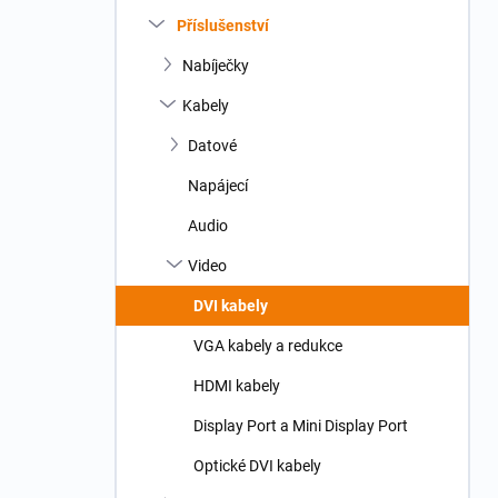
n
Příslušenství
í
p
Nabíječky
a
n
Kabely
e
Datové
l
Napájecí
Audio
Video
DVI kabely
VGA kabely a redukce
HDMI kabely
Display Port a Mini Display Port
Optické DVI kabely