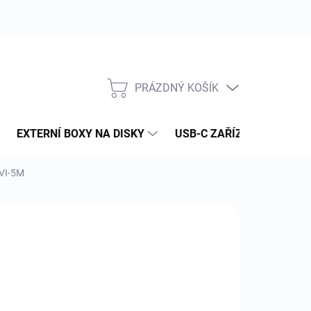
PRÁZDNÝ KOŠÍK
NÁKUPNÍ
KOŠÍK
EXTERNÍ BOXY NA DISKY
USB-C ZAŘÍZENÍ
PAM
DVI-5M
:
GENERIC
56 Kč
 Kč bez DPH
ná
NÍ SKLADEM