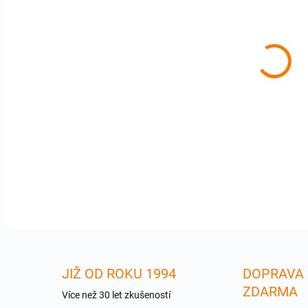
cena
GEN
The 
indu
audi
bet
DETA
JIŽ OD ROKU 1994
DOPRAVA
ZDARMA
Více než 30 let zkušeností