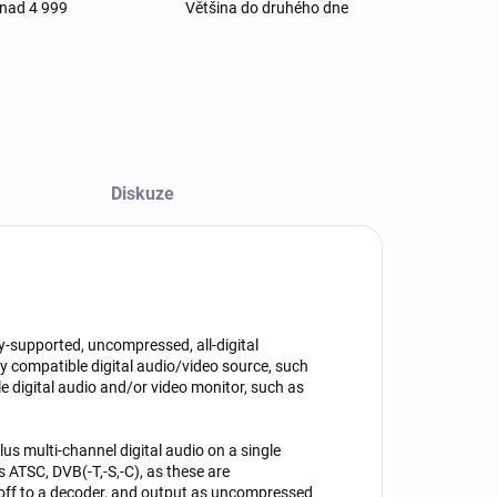
 nad 4 999
Většina do druhého dne
Diskuze
y-supported, uncompressed, all-digital
y compatible digital audio/video source, such
e digital audio and/or video monitor, such as
us multi-channel digital audio on a single
 ATSC, DVB(-T,-S,-C), as these are
off to a decoder, and output as uncompressed