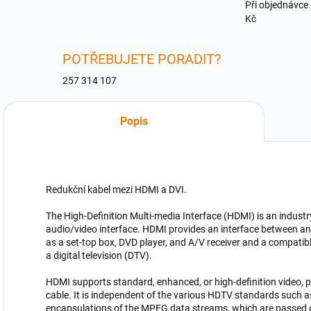
Při objednávce
Kč
POTŘEBUJETE PORADIT?
257 314 107
Popis
Redukční kabel mezi HDMI a DVI.
The High-Definition Multi-media Interface (HDMI) is an industr
audio/video interface. HDMI provides an interface between an
as a set-top box, DVD player, and A/V receiver and a compatibl
a digital television (DTV).
HDMI supports standard, enhanced, or high-definition video, pl
cable. It is independent of the various HDTV standards such as
encapsulations of the MPEG data streams, which are passed 