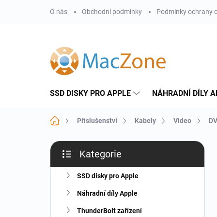
Přejít
O nás
Obchodní podmínky
Podmínky ochrany o
na
obsah
SSD DISKY PRO APPLE
NÁHRADNÍ DÍLY A
Domů
Příslušenství
Kabely
Video
DV
P
Kategorie
o
Přeskočit
s
kategorie
t
SSD disky pro Apple
r
Náhradní díly Apple
a
n
ThunderBolt zařízení