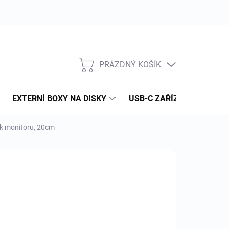
PRÁZDNÝ KOŠÍK
NÁKUPNÍ
KOŠÍK
EXTERNÍ BOXY NA DISKY
USB-C ZAŘÍZENÍ
PAM
 k monitoru, 20cm
:
MACPOWER (INXTRON)
57 Kč
 Kč bez DPH