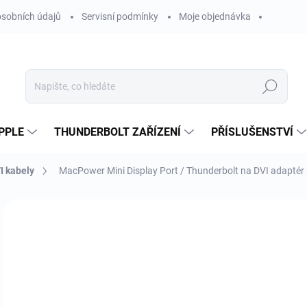
sobních údajů
Servisní podmínky
Moje objednávka
Hledat
PPLE
THUNDERBOLT ZAŘÍZENÍ
PŘÍSLUŠENSTVÍ
I kabely
MacPower Mini Display Port / Thunderbolt na DVI adaptér
Neohodnoceno
Podrobnosti hodnocení
ZNAČKA
AKCE
3
295