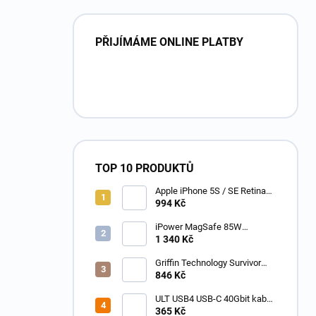
PŘIJÍMÁME ONLINE PLATBY
TOP 10 PRODUKTŮ
Apple iPhone 5S / SE Retina
PREMIUM LCD displej s
994 Kč
digitizérem bílý
iPower MagSafe 85W
napájecí adaptér pro Apple
1 340 Kč
MacBook Pro 15 /17 - TC-
A1172
Griffin Technology Survivor
Extreme pro Apple iPhone XR
846 Kč
šedo - černý GIP-004-BLK
ULT USB4 USB-C 40Gbit kabel
M-M až 240W, až 8K@60Hz -
365 Kč