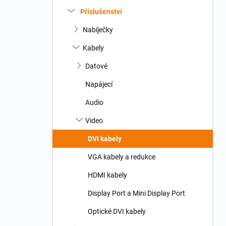
n
Příslušenství
í
p
Nabíječky
a
n
Kabely
e
Datové
l
Napájecí
Audio
Video
DVI kabely
VGA kabely a redukce
HDMI kabely
Display Port a Mini Display Port
Optické DVI kabely