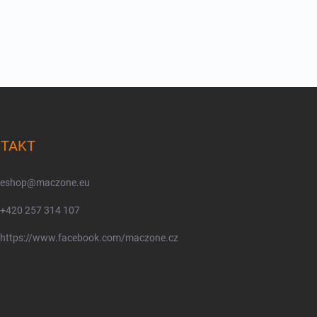
TAKT
eshop
@
maczone.eu
+420 257 314 107
https://www.facebook.com/maczone.cz