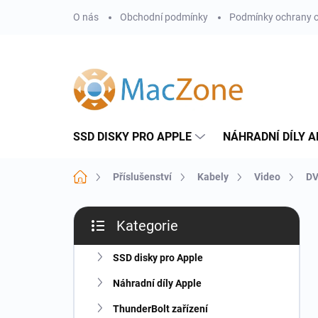
Přejít
O nás
Obchodní podmínky
Podmínky ochrany o
na
obsah
SSD DISKY PRO APPLE
NÁHRADNÍ DÍLY A
Domů
Příslušenství
Kabely
Video
DV
P
Kategorie
o
Přeskočit
s
kategorie
t
SSD disky pro Apple
r
Náhradní díly Apple
a
n
ThunderBolt zařízení