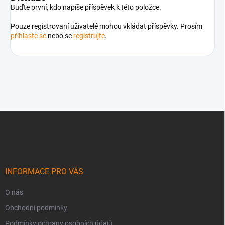
Buďte první, kdo napíše příspěvek k této položce.
Pouze registrovaní uživatelé mohou vkládat příspěvky. Prosím
přihlaste se
nebo se
registrujte
.
Z
á
p
a
t
í
INFORMACE PRO VÁS
O nás
Obchodní podmínky
Podmínky ochrany osobních údajů