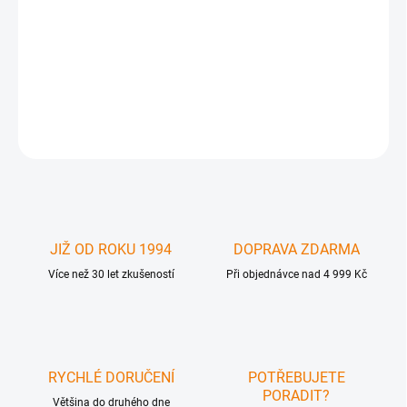
LMP náhrada originálu baterie pro Apple MacBook Pro 15
Aluminium Unibody core i7 od 03/2011 ( modely MacBook Pro 15"
- Early 11, Late 2011, Mid 2012 ) - model A1382 .
DETAILNÍ INFORMACE
ZEPTAT SE
JIŽ OD ROKU 1994
DOPRAVA ZDARMA
Více než 30 let zkušeností
Při objednávce nad 4 999 Kč
RYCHLÉ DORUČENÍ
POTŘEBUJETE
PORADIT?
Většina do druhého dne