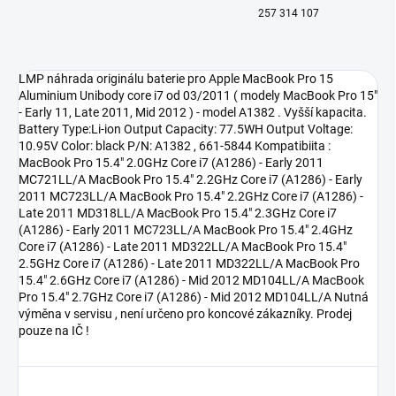
257 314 107
LMP náhrada originálu baterie pro Apple MacBook Pro 15
Aluminium Unibody core i7 od 03/2011 ( modely MacBook Pro 15"
- Early 11, Late 2011, Mid 2012 ) - model A1382 . Vyšší kapacita.
Battery Type:Li-ion Output Capacity: 77.5WH Output Voltage:
10.95V Color: black P/N: A1382 , 661-5844 Kompatibiita :
MacBook Pro 15.4" 2.0GHz Core i7 (A1286) - Early 2011
MC721LL/A MacBook Pro 15.4" 2.2GHz Core i7 (A1286) - Early
2011 MC723LL/A MacBook Pro 15.4" 2.2GHz Core i7 (A1286) -
Late 2011 MD318LL/A MacBook Pro 15.4" 2.3GHz Core i7
(A1286) - Early 2011 MC723LL/A MacBook Pro 15.4" 2.4GHz
Core i7 (A1286) - Late 2011 MD322LL/A MacBook Pro 15.4"
2.5GHz Core i7 (A1286) - Late 2011 MD322LL/A MacBook Pro
15.4" 2.6GHz Core i7 (A1286) - Mid 2012 MD104LL/A MacBook
Pro 15.4" 2.7GHz Core i7 (A1286) - Mid 2012 MD104LL/A Nutná
výměna v servisu , není určeno pro koncové zákazníky. Prodej
pouze na IČ !