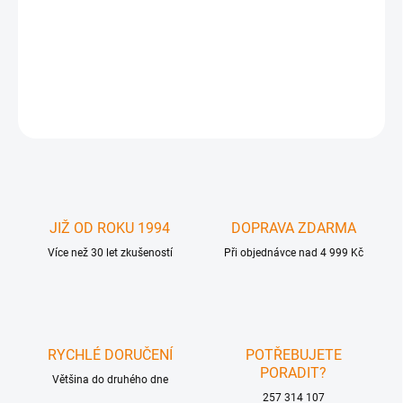
Tenký stylový obal design Folio, dokonalá ochrana pro iPad Air.
Otevírá se jako kniha, 2 polohy stojánku.
DETAILNÍ INFORMACE
ZEPTAT SE
JIŽ OD ROKU 1994
DOPRAVA ZDARMA
Více než 30 let zkušeností
Při objednávce nad 4 999 Kč
RYCHLÉ DORUČENÍ
POTŘEBUJETE
PORADIT?
Většina do druhého dne
257 314 107