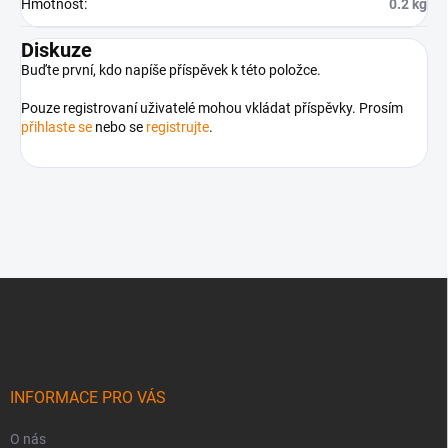
Hmotnost
:
0.2 kg
Diskuze
Buďte první, kdo napíše příspěvek k této položce.
Pouze registrovaní uživatelé mohou vkládat příspěvky. Prosím
přihlaste se
nebo se
registrujte
.
Z
á
p
a
t
í
INFORMACE PRO VÁS
O nás