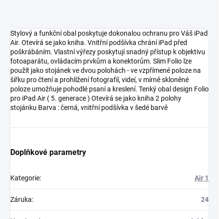
Stylový a funkční obal poskytuje dokonalou ochranu pro Váš iPad
Air. Otevírá se jako kniha. Vnitřní podšívka chrání iPad před
poškrábáním. Vlastní výřezy poskytují snadný přístup k objektivu
fotoaparátu, ovládacím prvkům a konektorům. Slim Folio lze
použít jako stojánek ve dvou polohách - ve vzpřímené poloze na
šířku pro čtení a prohlížení fotografíí, videí, v mírně skloněné
poloze umožňuje pohodlé psaní a kreslení. Tenký obal design Folio
pro iPad Air ( 5. generace ) Otevírá se jako kniha 2 polohy
stojánku Barva : černá, vnitřní podšívka v šedé barvě
Doplňkové parametry
Kategorie
:
Air 1
Záruka
:
24