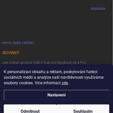
Nabízíme
servis Apple zařízení
NOVINKY
Jak vybrat správný USB-C hub pro MacBook Air a Pro
K personalizaci obsahu a reklam, poskytování funkcí
Jaké podmínky jsou u licencí OWC SoftRAID ?
sociálních médií a analýze naší návštěvnosti využíváme
OWC Thunderbolt 5 Dual 10GbE: Síťová bestie se dvěma 10GbE porty
soubory cookies. Více informací
zde
.
Nastavení
Copyright 2026
MacZone
. Všechna práva vyhrazena.
Upravit nastavení
cookies
Odmítnout
Souhlasím